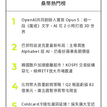
桑幣熱門榜
OpenAI共同創辦人實測 Opus 5：給一
段《魔戒》文字，AI 花 2 小時打造 3D 世
界
巴菲特談波克夏最新布局：主導買進
Alphabet 挺 AI、仍看好蘋果長期價值
韓國散戶加速撤離股市！KOSPI 交易結構
惡化，槓桿ETF放大市場震盪
比特幣大跌重創微策略！Q2 帳面虧損 82
億美元，連五週暫停買幣屯現金
Coldcard冷錢包漏洞延燒！損失擴大至近