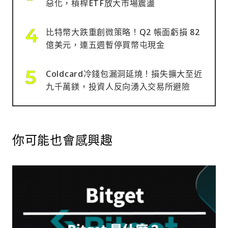
惡化，槓桿ETF放大市場震盪
比特幣大跌重創微策略！Q2 帳面虧損 82
億美元，連五週暫停買幣屯現金
Coldcard冷錢包漏洞延燒！損失擴大至近
九千萬鎂，投資人反向湧入交易所避險
你可能也會感興趣