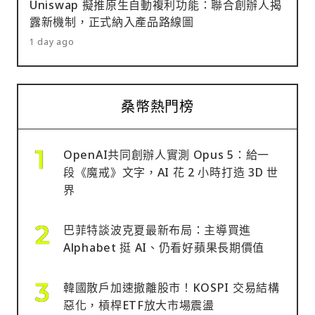
Uniswap 擬推原生自動複利功能：聯合創辦人揭
露新機制，正式納入產品路線圖
1 day ago
桑幣熱門榜
OpenAI共同創辦人實測 Opus 5：給一
段《魔戒》文字，AI 花 2 小時打造 3D 世
界
巴菲特談波克夏最新布局：主導買進
Alphabet 挺 AI、仍看好蘋果長期價值
韓國散戶加速撤離股市！KOSPI 交易結構
惡化，槓桿ETF放大市場震盪