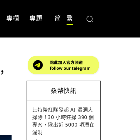
專欄
專題
简
繁
節，
桑幣快訊
比特幣紅隊發起 AI 漏洞大
掃除！30 小時狂掃 390 個
專案，揪出近 5000 項潛在
漏洞