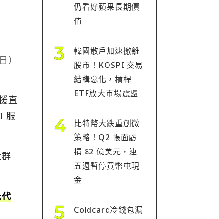
仍看好蘋果長期價
值
韓國散戶加速撤離
 日）
股市！KOSPI 交易
結構惡化，槓桿
ETF放大市場震盪
支援直
I 服
比特幣大跌重創微
策略！Q2 帳面虧
損 82 億美元，連
社群
五週暫停買幣屯現
金
批代
Coldcard冷錢包漏