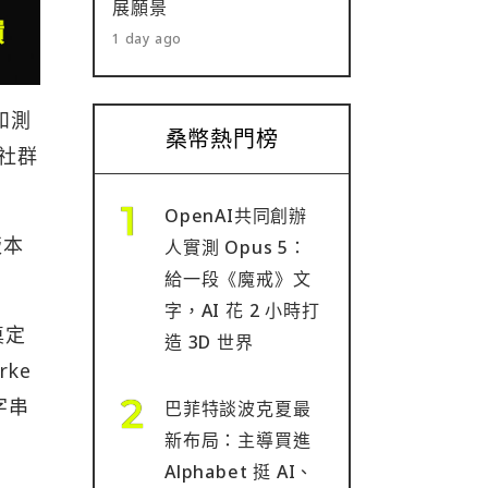
展願景
1 day ago
級和測
桑幣熱門榜
社群
OpenAI共同創辦
版本
人實測 Opus 5：
給一段《魔戒》文
字，AI 花 2 小時打
奠定
造 3D 世界
rke
入字串
巴菲特談波克夏最
新布局：主導買進
Alphabet 挺 AI、