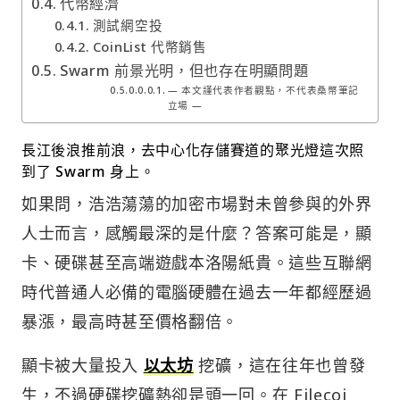
代幣經濟
測試網空投
CoinList 代幣銷售
Swarm 前景光明，但也存在明顯問題
— 本文謹代表作者觀點，不代表桑幣筆記
立場 —
長江後浪推前浪，去中心化存儲賽道的聚光燈這次照
到了 Swarm 身上。​​
如果問，浩浩蕩蕩的加密市場對未曾參與的外界
人士而言，感觸最深的是什麼？答案可能是，顯
卡、硬碟甚至高端遊戲本洛陽紙貴。這些互聯網
時代普通人必備的電腦硬體在過去一年都經歷過
暴漲，最高時甚至價格翻倍。
顯卡被大量投入
以太坊
挖礦，這在往年也曾發
生，不過硬碟挖礦熱卻是頭一回。在 Filecoi