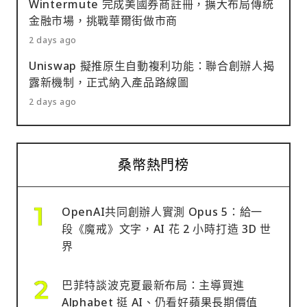
Wintermute 完成美國券商註冊，擴大布局傳統
金融市場，挑戰華爾街做市商
2 days ago
Uniswap 擬推原生自動複利功能：聯合創辦人揭
露新機制，正式納入產品路線圖
2 days ago
桑幣熱門榜
OpenAI共同創辦人實測 Opus 5：給一
段《魔戒》文字，AI 花 2 小時打造 3D 世
界
巴菲特談波克夏最新布局：主導買進
Alphabet 挺 AI、仍看好蘋果長期價值