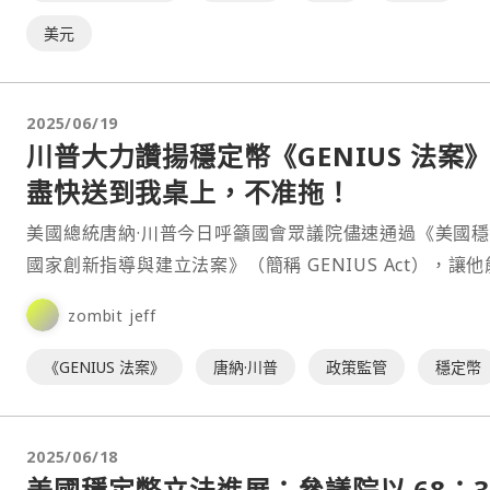
美元
2025/06/19
川普大力讚揚穩定幣《GENIUS 法案
盡快送到我桌上，不准拖！
美國總統唐納·川普今日呼籲國會眾議院儘速通過《美國
國家創新指導與建立法案》（簡稱 GENIUS Act），讓
式簽署成法。川普週四在 Truth Social 發文稱參議院剛
zombit jeff
了一項令人難以置信的法案（指 GENIUS 法案），將讓
成為數位資產的無可爭議⋯
《GENIUS 法案》
唐納·川普
政策監管
穩定幣
2025/06/18
美國穩定幣立法進展：參議院以 68：3