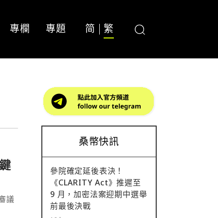
專欄
專題
简
繁
桑幣快訊
鍵
參院確定延後表決！
《CLARITY Act》推遲至
9 月，加密法案迎期中選舉
審議
前最後決戰