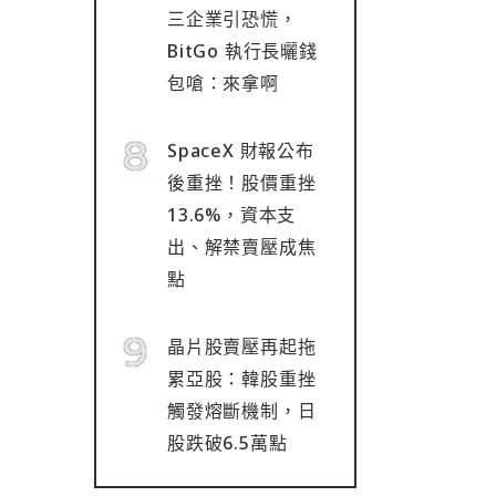
三企業引恐慌，
BitGo 執行長曬錢
包嗆：來拿啊
SpaceX 財報公布
後重挫！股價重挫
13.6%，資本支
出、解禁賣壓成焦
點
晶片股賣壓再起拖
累亞股：韓股重挫
觸發熔斷機制，日
股跌破6.5萬點