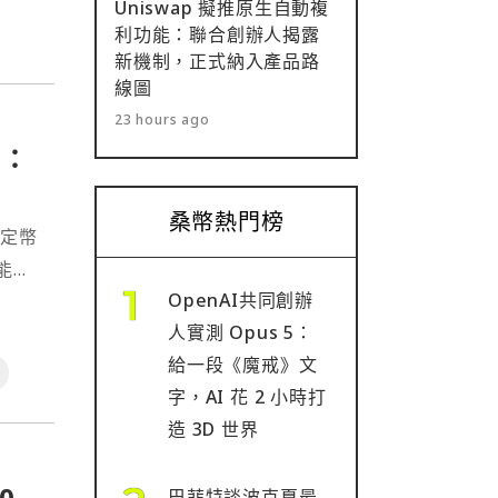
Uniswap 擬推原生自動複
利功能：聯合創辦人揭露
新機制，正式納入產品路
線圖
23 hours ago
》：
桑幣熱門榜
穩定幣
他能正
OpenAI共同創辦
通過
人實測 Opus 5：
美國
給一段《魔戒》文
字，AI 花 2 小時打
造 3D 世界
0
巴菲特談波克夏最