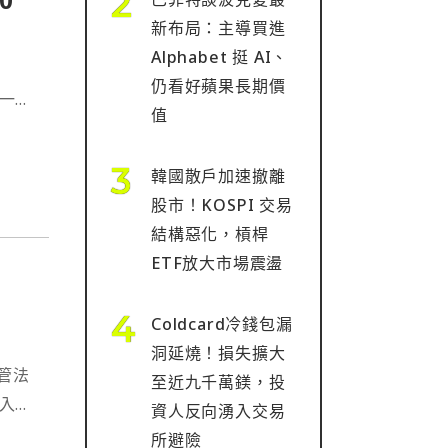
新布局：主導買進
Alphabet 挺 AI、
仍看好蘋果長期價
要一
值
⋯
韓國散戶加速撤離
股市！KOSPI 交易
結構惡化，槓桿
ETF放大市場震盪
Coldcard冷錢包漏
洞延燒！損失擴大
管法
至近九千萬鎂，投
進入實
資人反向湧入交易
⋯
所避險