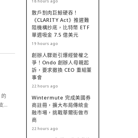
18 hours ago
散戶割肉巨鯨硬吞！
《CLARITY Act》推遲難
阻機構抄底，比特幣 ETF
單週吸金 7.5 億美元
19 hours ago
創辦人驟逝引爆經營權之
爭！Ondo 創辦人母親起
訴，要求撤換 CEO 重組董
事會
位
22 hours ago
》的
Wintermute 完成美國券
支付
商註冊，擴大布局傳統金
融市場，挑戰華爾街做市
商
22 hours ago