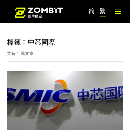
简
繁
標籤：中芯國際
共有 1 篇文章