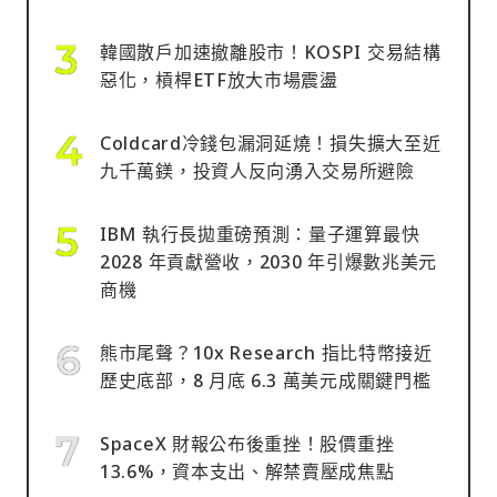
韓國散戶加速撤離股市！KOSPI 交易結構
惡化，槓桿ETF放大市場震盪
Coldcard冷錢包漏洞延燒！損失擴大至近
九千萬鎂，投資人反向湧入交易所避險
IBM 執行長拋重磅預測：量子運算最快
2028 年貢獻營收，2030 年引爆數兆美元
商機
熊市尾聲？10x Research 指比特幣接近
歷史底部，8 月底 6.3 萬美元成關鍵門檻
SpaceX 財報公布後重挫！股價重挫
13.6%，資本支出、解禁賣壓成焦點