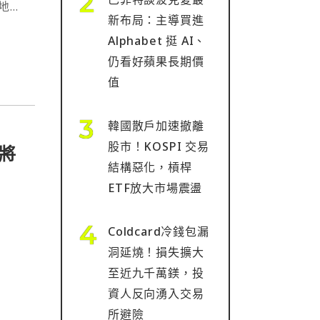
地區
新布局：主導買進
Alphabet 挺 AI、
仍看好蘋果長期價
值
韓國散戶加速撤離
股市！KOSPI 交易
將
結構惡化，槓桿
ETF放大市場震盪
⋯
Coldcard冷錢包漏
洞延燒！損失擴大
至近九千萬鎂，投
資人反向湧入交易
所避險