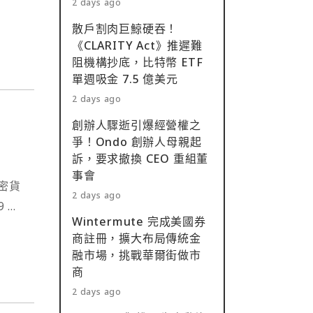
2 days ago
散戶割肉巨鯨硬吞！
《CLARITY Act》推遲難
阻機構抄底，比特幣 ETF
單週吸金 7.5 億美元
2 days ago
創辦人驟逝引爆經營權之
爭！Ondo 創辦人母親起
訴，要求撤換 CEO 重組董
事會
密貨
2 days ago
 號
Wintermute 完成美國券
預算中
商註冊，擴大布局傳統金
無人
融市場，挑戰華爾街做市
商
2 days ago