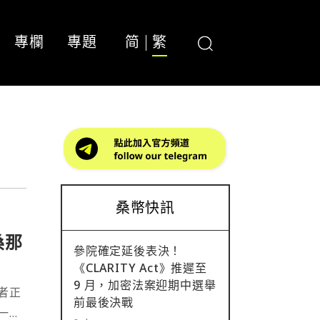
專欄
專題
简
繁
桑幣快訊
桑那
參院確定延後表決！
《CLARITY Act》推遲至
9 月，加密法案迎期中選舉
者正
前最後決戰
一系