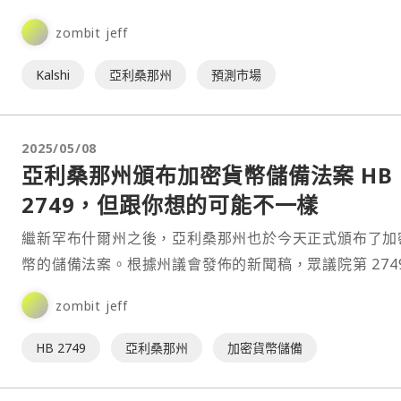
列行動顯示，該產業正面臨前所未有的監管壓力。⋯
zombit jeff
Kalshi
亞利桑那州
預測市場
2025/05/08
亞利桑那州頒布加密貨幣儲備法案 HB
2749，但跟你想的可能不一樣
繼新罕布什爾州之後，亞利桑那州也於今天正式頒布了加
幣的儲備法案。根據州議會發佈的新聞稿，眾議院第 2749
法案（HB 2749）已正式簽署成為法律，該法案採用「
zombit jeff
立」方式，它不允許直接動用州政府資金投資，僅允許將
認領的資產、空投和質押獎勵轉移到儲備金中，⋯
HB 2749
亞利桑那州
加密貨幣儲備