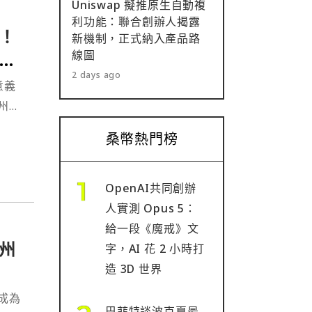
Uniswap 擬推原生自動複
利功能：聯合創辦人揭露
！
新機制，正式納入產品路
線圖
們
2 days ago
意義
州投
桑幣熱門榜
OpenAI共同創辦
人實測 Opus 5：
給一段《魔戒》文
州
字，AI 花 2 小時打
造 3D 世界
成為
巴菲特談波克夏最