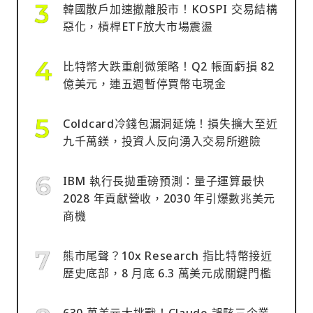
韓國散戶加速撤離股市！KOSPI 交易結構
惡化，槓桿ETF放大市場震盪
比特幣大跌重創微策略！Q2 帳面虧損 82
億美元，連五週暫停買幣屯現金
Coldcard冷錢包漏洞延燒！損失擴大至近
九千萬鎂，投資人反向湧入交易所避險
IBM 執行長拋重磅預測：量子運算最快
2028 年貢獻營收，2030 年引爆數兆美元
商機
熊市尾聲？10x Research 指比特幣接近
歷史底部，8 月底 6.3 萬美元成關鍵門檻
630 萬美元大挑戰！Claude 誤駭三企業