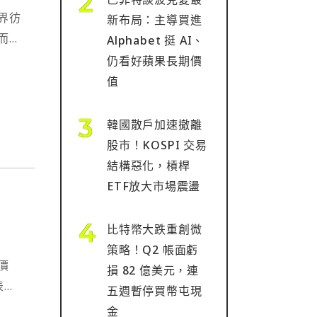
界彷
新布局：主導買進
而那
Alphabet 挺 AI、
個相
仍看好蘋果長期價
值
逐的熱
韓國散戶加速撤離
股市！KOSPI 交易
結構惡化，槓桿
ETF放大市場震盪
比特幣大跌重創微
策略！Q2 帳面虧
價
損 82 億美元，連
五週暫停買幣屯現
金