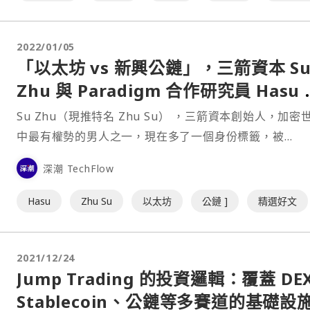
2022/01/05
「以太坊 vs 新興公鏈」，三箭資本 S
Zhu 與 Paradigm 合作研究員 Hasu
觀點碰撞
Su Zhu（現推特名 Zhu Su） ，三箭資本創始人，加密
中最有權勢的男人之一，現在多了一個身份標籤，被
Cryptobriefing 評選為 2021 加密世界十大「惡棍」之
深潮 TechFlow
一切皆源於此前 Su Zhu 與 Synthetix 創始人 Kain War
在推特上圍繞著以太坊 L2 新公鏈展開的論戰⋯
Hasu
Zhu Su
以太坊
公鏈 ]
精選好文
2021/12/24
Jump Trading 的投資邏輯：覆蓋 DE
Stablecoin、公鏈等多賽道的基礎設