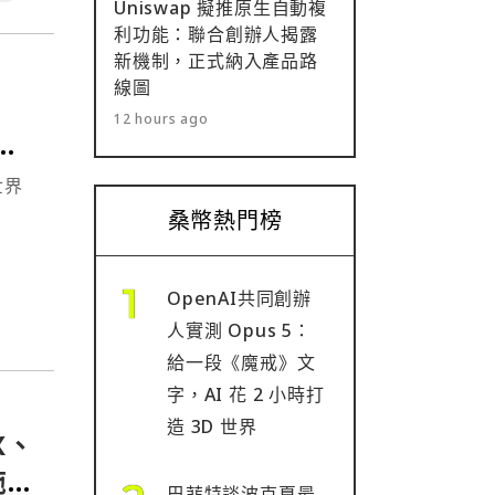
Uniswap 擬推原生自動複
利功能：聯合創辦人揭露
新機制，正式納入產品路
線圖
u
12 hours ago
 的
世界
桑幣熱門榜
首，
wick
OpenAI共同創辦
人實測 Opus 5：
給一段《魔戒》文
字，AI 花 2 小時打
造 3D 世界
X、
施建
巴菲特談波克夏最