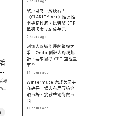
7 hours ago
的新
散戶割肉巨鯨硬吞！
ana
《CLARITY Act》推遲難
阻機構抄底，比特幣 ETF
單週吸金 7.5 億美元
9 hours ago
創辦人驟逝引爆經營權之
爭！Ondo 創辦人母親起
訴，要求撤換 CEO 重組董
者活
事會
態
11 hours ago
發者報
Wintermute 完成美國券
坊
商註冊，擴大布局傳統金
融市場，挑戰華爾街做市
M）、
商
系統。
11 hours ago
事