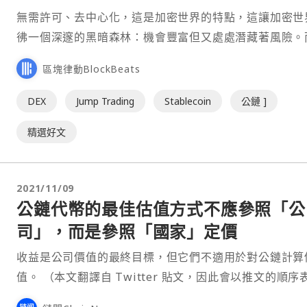
設者
無需許可、去中心化，這是加密世界的特點，這讓加密世
彿一個深邃的黑暗森林：機會豐富但又處處潛藏著風險。
些有著知名機構背書的項目，就成為投資者選擇項目的一
區塊律動BlockBeats
對簡單的法則。 在加密世界，一些知名投資機構的一舉一動都
備受關注。 2020 年，Multicoin Capital 成為市場追
DEX
Jump Trading
Stablecoin
公鏈 ]
點，投資者一一梳理 M⋯
精選好文
2021/11/09
公鏈代幣的最佳估值方式不應參照「公
司」，而是參照「國家」定價
收益是公司價值的最終目標，但它們不適用於對公鏈計算
值。 （本文翻譯自 Twitter 貼文，因此會以推文的順序表
示） 1/ 許多人試圖對底層公鏈（L1）代幣進行像股票一樣的