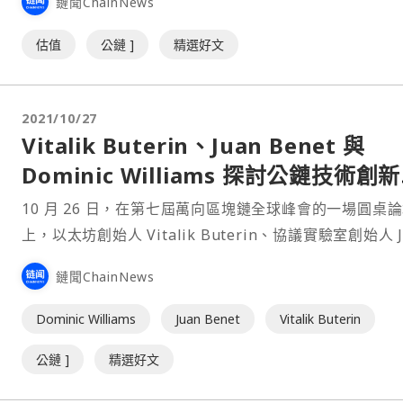
鏈聞ChainNews
估值。 這太荒謬了。 不要像「公司」那樣爲以太坊、
Solana 等定價，而應該像「國家」那樣爲它們定價。⋯
估值
公鏈 ]
精選好文
2021/10/27
Vitalik Buterin、Juan Benet 與
Dominic Williams 探討公鏈技術創
路
10 月 26 日，在第七屆萬向區塊鏈全球峰會的一場圓桌
上，以太坊創始人 Vitalik Buterin、協議實驗室創始人 J
Benet 及 DFINITY 創始人 Dominic Williams 關於
鏈聞ChainNews
創新展開了深入探討。以下爲整理後的文字內容。 鄧超
人）：⋯
Dominic Williams
Juan Benet
Vitalik Buterin
公鏈 ]
精選好文