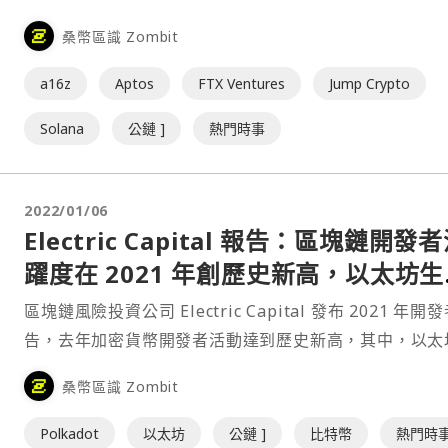
1.5 億美元的新一輪融資。Aptos 做為一個期待值被拉滿
桑幣區識 Zombit
生代公鏈，漸漸開始被社群冠上「Solana 殺手」、「Sol
2.0」⋯
a16z
Aptos
FTX Ventures
Jump Crypto
Solana
公鏈 ]
熱門時事
2022/01/06
Electric Capital 報告：區塊鏈開發
躍度在 2021 年創歷史新高，以太坊生
增長速度落後其他競爭網路
區塊鏈風險投資公司 Electric Capital 發布 2021 年開
告，去年加密貨幣開發者活動達到歷史新高，其中，以太
（Ethereum）、Polkadot（DOT）、Cosmos（ATO
桑幣區識 Zombit
Solana（SOL）和比特幣（BTC）是前五大開發者生態
以太坊和比特幣網路開發⋯
Polkadot
以太坊
公鏈 ]
比特幣
熱門時