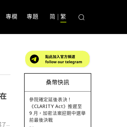
專欄
專題
简
繁
桑幣快訊
 在
參院確定延後表決！
《CLARITY Act》推遲至
9 月，加密法案迎期中選舉
前最後決戰
完成了