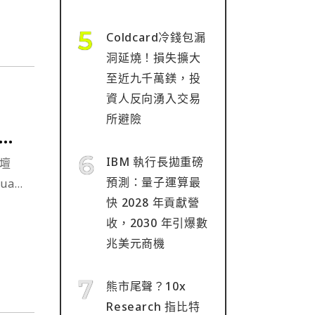
Coldcard冷錢包漏
洞延燒！損失擴大
至近九千萬鎂，投
資人反向湧入交易
所避險
新之
IBM 執行長拋重磅
論壇
預測：量子運算最
uan
快 2028 年貢獻營
公鏈技術
收，2030 年引爆數
（主持
兆美元商機
熊市尾聲？10x
Research 指比特