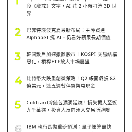
段《魔戒》文字，AI 花 2 小時打造 3D 世
界
巴菲特談波克夏最新布局：主導買進
Alphabet 挺 AI、仍看好蘋果長期價值
韓國散戶加速撤離股市！KOSPI 交易結構
惡化，槓桿ETF放大市場震盪
比特幣大跌重創微策略！Q2 帳面虧損 82
億美元，連五週暫停買幣屯現金
Coldcard冷錢包漏洞延燒！損失擴大至近
九千萬鎂，投資人反向湧入交易所避險
IBM 執行長拋重磅預測：量子運算最快