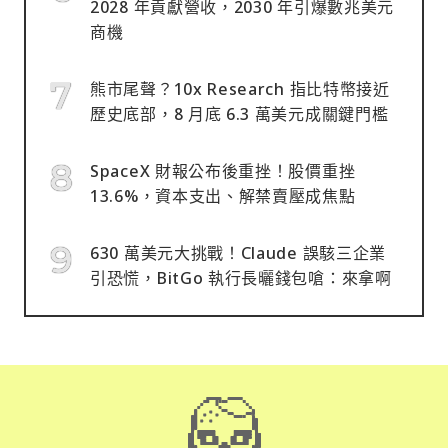
2028 年貢獻營收，2030 年引爆數兆美元
商機
熊市尾聲？10x Research 指比特幣接近
歷史底部，8 月底 6.3 萬美元成關鍵門檻
SpaceX 財報公布後重挫！股價重挫
13.6%，資本支出、解禁賣壓成焦點
630 萬美元大挑戰！Claude 誤駭三企業
引恐慌，BitGo 執行長曬錢包嗆：來拿啊