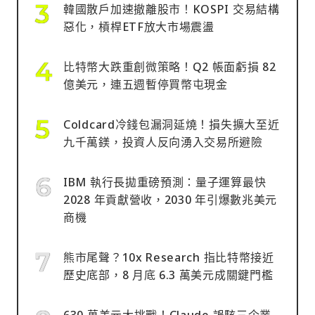
韓國散戶加速撤離股市！KOSPI 交易結構
惡化，槓桿ETF放大市場震盪
比特幣大跌重創微策略！Q2 帳面虧損 82
億美元，連五週暫停買幣屯現金
Coldcard冷錢包漏洞延燒！損失擴大至近
九千萬鎂，投資人反向湧入交易所避險
IBM 執行長拋重磅預測：量子運算最快
2028 年貢獻營收，2030 年引爆數兆美元
商機
熊市尾聲？10x Research 指比特幣接近
歷史底部，8 月底 6.3 萬美元成關鍵門檻
630 萬美元大挑戰！Claude 誤駭三企業