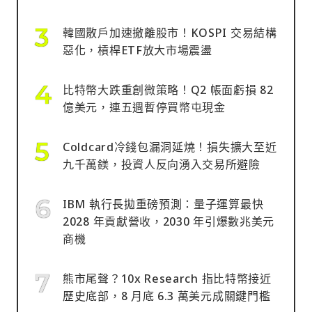
韓國散戶加速撤離股市！KOSPI 交易結構
惡化，槓桿ETF放大市場震盪
比特幣大跌重創微策略！Q2 帳面虧損 82
億美元，連五週暫停買幣屯現金
Coldcard冷錢包漏洞延燒！損失擴大至近
九千萬鎂，投資人反向湧入交易所避險
IBM 執行長拋重磅預測：量子運算最快
2028 年貢獻營收，2030 年引爆數兆美元
商機
熊市尾聲？10x Research 指比特幣接近
歷史底部，8 月底 6.3 萬美元成關鍵門檻