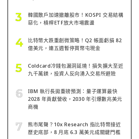
韓國散戶加速撤離股市！KOSPI 交易結構
惡化，槓桿ETF放大市場震盪
比特幣大跌重創微策略！Q2 帳面虧損 82
億美元，連五週暫停買幣屯現金
Coldcard冷錢包漏洞延燒！損失擴大至近
九千萬鎂，投資人反向湧入交易所避險
IBM 執行長拋重磅預測：量子運算最快
2028 年貢獻營收，2030 年引爆數兆美元
商機
熊市尾聲？10x Research 指比特幣接近
歷史底部，8 月底 6.3 萬美元成關鍵門檻