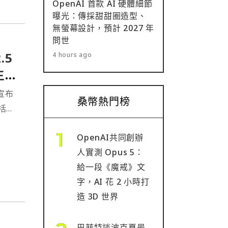
OpenAI 首款 AI 硬體細節
曝光：傳採甜甜圈造型、
無螢幕設計，預計 2027 年
問世
.5
4 hours ago
主流
四宣布
桑幣熱門榜
括比
普的
OpenAI共同創辦
人實測 Opus 5：
給一段《魔戒》文
字，AI 花 2 小時打
造 3D 世界
巴菲特談波克夏最