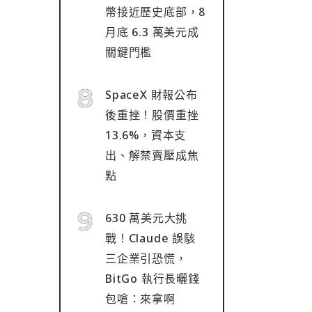
幣接近歷史底部，8
月底 6.3 萬美元成
關鍵門檻
SpaceX 財報公布
後重挫！股價重挫
13.6%，資本支
出、解禁賣壓成焦
點
630 萬美元大挑
戰！Claude 誤駭
三企業引恐慌，
BitGo 執行長曬錢
包嗆：來拿啊