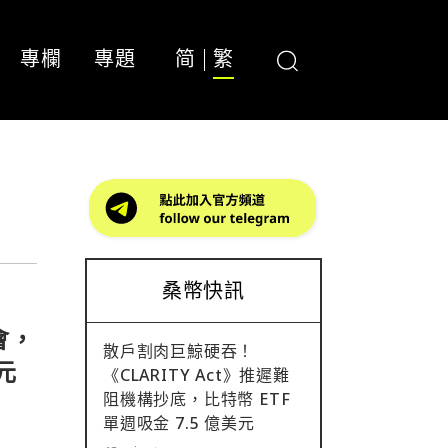
專欄
專題
简
繁
桑幣快訊
會，
散戶割肉巨鯨硬吞！
元
《CLARITY Act》推遲難
阻機構抄底，比特幣 ETF
單週吸金 7.5 億美元