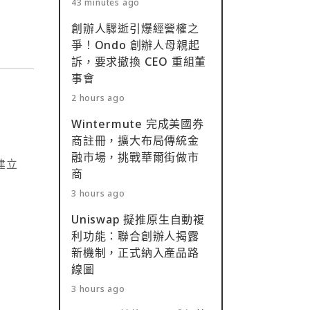
43 minutes ago
創辦人驟逝引爆經營權之
爭！Ondo 創辦人母親起
訴，要求撤換 CEO 重組董
事會
2 hours ago
Wintermute 完成美國券
商註冊，擴大布局傳統金
融市場，挑戰華爾街做市
布建立
商
3 hours ago
Uniswap 擬推原生自動複
利功能：聯合創辦人揭露
新機制，正式納入產品路
線圖
3 hours ago