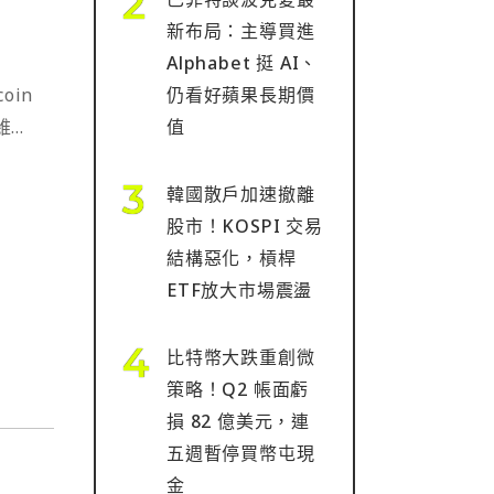
新布局：主導買進
Alphabet 挺 AI、
oin
仍看好蘋果長期價
斯維加
值
涵蓋政
韓國散戶加速撤離
股市！KOSPI 交易
結構惡化，槓桿
ETF放大市場震盪
比特幣大跌重創微
策略！Q2 帳面虧
損 82 億美元，連
五週暫停買幣屯現
金