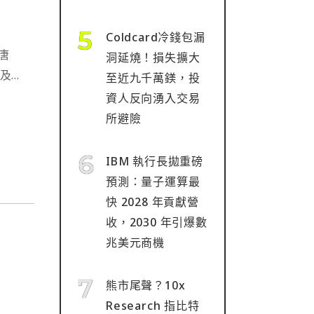
Coldcard冷錢包漏
唐
洞延燒！損失擴大
提及去
至近九千萬鎂，投
表示
資人反向湧入交易
不平
所避險
IBM 執行長拋重磅
預測：量子運算最
快 2028 年貢獻營
收，2030 年引爆數
兆美元商機
熊市尾聲？10x
Research 指比特