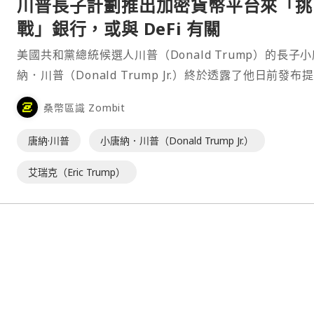
川普長子計劃推出加密貨幣平台來「挑
戰」銀行，或與 DeFi 有關
美國共和黨總統候選人川普（Donald Trump）的長子小
納．川普（Donald Trump Jr.）終於透露了他日前發布
中心化金融（DeFi）的文章的更多消息，他週四（8日）
桑幣區識 Zombit
將會推出一個新的加密平台，試圖解決銀行可及性方面的
等問題，不過這還需要很長時⋯
唐納·川普
小唐納．川普（Donald Trump Jr.）
艾瑞克（Eric Trump）