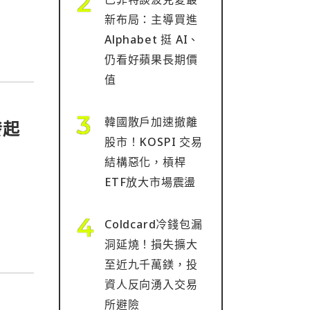
 訂
新布局：主導買進
Alphabet 挺 AI、
仍看好蘋果長期價
值
韓國散戶加速撤離
發起
股市！KOSPI 交易
結構惡化，槓桿
ETF放大市場震盪
Coldcard冷錢包漏
洞延燒！損失擴大
至近九千萬鎂，投
資人反向湧入交易
所避險