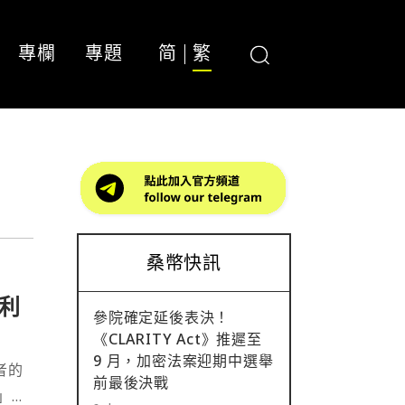
專欄
專題
简
繁
桑幣快訊
利
參院確定延後表決！
《CLARITY Act》推遲至
9 月，加密法案迎期中選舉
者的
前最後決戰
」。