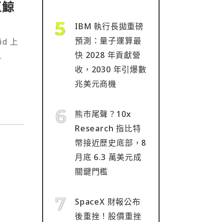
巨鯨
IBM 執行長拋重磅
預測：量子運算最
d 上
快 2028 年貢獻營
收，2030 年引爆數
特幣
兆美元商機
熊市尾聲？10x
Research 指比特
幣接近歷史底部，8
月底 6.3 萬美元成
關鍵門檻
SpaceX 財報公布
後重挫！股價重挫