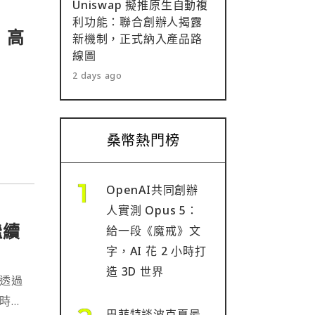
Uniswap 擬推原生自動複
利功能：聯合創辦人揭露
d 高
新機制，正式納入產品路
線圖
2 days ago
桑幣熱門榜
OpenAI共同創辦
人實測 Opus 5：
繼續
給一段《魔戒》文
字，AI 花 2 小時打
造 3D 世界
日透過
向時，
巴菲特談波克夏最