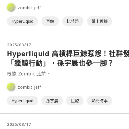
該巨鯨在平倉了 500 顆比特幣空單之後，選擇關閉 TWAP
zombit jeff
單，並傾全力加倉，以 40 倍的高槓桿做空比特幣。⋯
HyperLiquid
巨鯨
比特幣
鏈上數據
2025/03/17
Hyperliquid 高槓桿巨鯨惹怨！社群
「獵鯨行動」，孫宇晨也參一腳？
根據 Zombit 此前⋯
zombit jeff
HyperLiquid
孫宇晨
巨鯨
熱門時事
2025/03/17