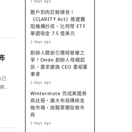
2 days ago
散戶割肉巨鯨硬吞！
《CLARITY Act》推遲難
阻機構抄底，比特幣 ETF
單週吸金 7.5 億美元
2 days ago
創辦人驟逝引爆經營權之
佈
爭！Ondo 創辦人母親起
訴，要求撤換 CEO 重組董
事會
自己
2 days ago
己將不
Wintermute 完成美國券
商註冊，擴大布局傳統金
融市場，挑戰華爾街做市
商
2 days ago