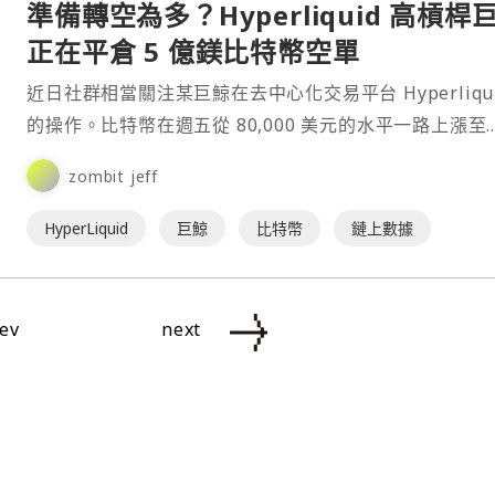
準備轉空為多？Hyperliquid 高槓桿
正在平倉 5 億鎂比特幣空單
近日社群相當關注某巨鯨在去中心化交易平台 Hyperliqui
的操作。比特幣在週五從 80,000 美元的水平一路上漲至
85,000 美元上方。與此同時，該巨鯨在陸續開始建立比
zombit jeff
空頭倉位。⋯
HyperLiquid
巨鯨
比特幣
鏈上數據
ev
next