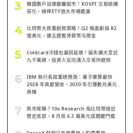
韓國散戶加速撤離股市！KOSPI 交易結構
惡化，槓桿ETF放大市場震盪
比特幣大跌重創微策略！Q2 帳面虧損 82
億美元，連五週暫停買幣屯現金
Coldcard冷錢包漏洞延燒！損失擴大至近
九千萬鎂，投資人反向湧入交易所避險
IBM 執行長拋重磅預測：量子運算最快
2028 年貢獻營收，2030 年引爆數兆美元
商機
熊市尾聲？10x Research 指比特幣接近
歷史底部，8 月底 6.3 萬美元成關鍵門檻
SpaceX 財報公布後重挫！股價重挫