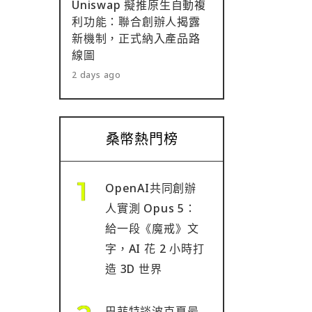
Uniswap 擬推原生自動複
利功能：聯合創辦人揭露
新機制，正式納入產品路
線圖
2 days ago
桑幣熱門榜
OpenAI共同創辦
人實測 Opus 5：
給一段《魔戒》文
字，AI 花 2 小時打
造 3D 世界
巴菲特談波克夏最