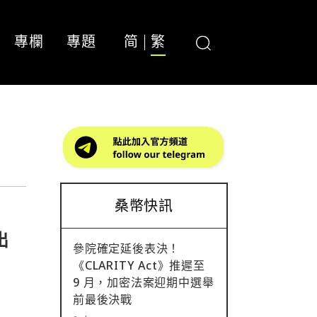
專欄
專題
简
繁
桑幣快訊
出
參院確定延後表決！
《CLARITY Act》推遲至
9 月，加密法案迎期中選舉
前最後決戰