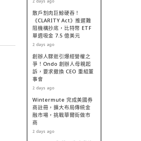
2 days ago
散戶割肉巨鯨硬吞！
《CLARITY Act》推遲難
阻機構抄底，比特幣 ETF
單週吸金 7.5 億美元
2 days ago
創辦人驟逝引爆經營權之
爭！Ondo 創辦人母親起
訴，要求撤換 CEO 重組董
事會
2 days ago
Wintermute 完成美國券
商註冊，擴大布局傳統金
融市場，挑戰華爾街做市
商
2 days ago