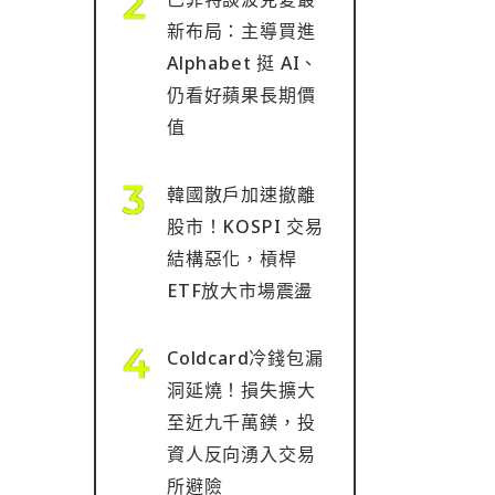
新布局：主導買進
Alphabet 挺 AI、
仍看好蘋果長期價
值
韓國散戶加速撤離
股市！KOSPI 交易
結構惡化，槓桿
ETF放大市場震盪
Coldcard冷錢包漏
洞延燒！損失擴大
至近九千萬鎂，投
資人反向湧入交易
所避險