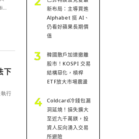
i
新布局：主導買進
Alphabet 挺 AI、
仍看好蘋果長期價
值
韓國散戶加速撤離
股市！KOSPI 交易
無法下
結構惡化，槓桿
ETF放大市場震盪
法執行
Coldcard冷錢包漏
洞延燒！損失擴大
至近九千萬鎂，投
資人反向湧入交易
所避險