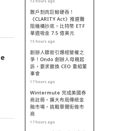
13 hours ago
散戶割肉巨鯨硬吞！
《CLARITY Act》推遲難
阻機構抄底，比特幣 ETF
單週吸金 7.5 億美元
15 hours ago
創辦人驟逝引爆經營權之
e
爭！Ondo 創辦人母親起
訴，要求撤換 CEO 重組董
事會
17 hours ago
Wintermute 完成美國券
商註冊，擴大布局傳統金
融市場，挑戰華爾街做市
商
17 hours ago