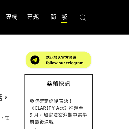
專欄
專題
简
繁
桑幣快訊
話，
參院確定延後表決！
《CLARITY Act》推遲至
9 月，加密法案迎期中選舉
案，在
前最後決戰