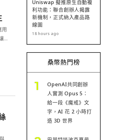
Uniswap 擬推原生自動複
利功能：聯合創辦人揭露
主
新機制，正式納入產品路
線圖
應用
18 hours ago
讓使
桑幣熱門榜
OpenAI共同創辦
人實測 Opus 5：
給一段《魔戒》文
字，AI 花 2 小時打
絲
造 3D 世界
將與
巴菲特談波克夏最