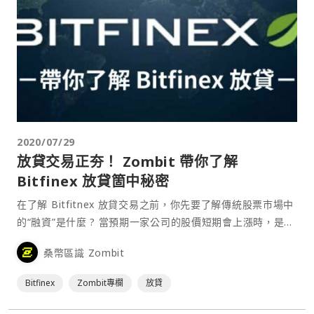
2020/07/29
放貸交易正夯！ Zombit 帶你了解
Bitfinex 放貸箇中秘密
在了解 Bitfitnex 放貸交易之前，你先要了解傳統股票市場中
的“融資”是什麼 ? 當預期一家公司的股價短期會上漲時，是不
是會想多買幾張這間公司的股票，以便之後股價上漲賣掉來賺
桑幣區識 Zombit
取價差，加大自己的獲利，但當手上沒那麼多資金的時候該怎
麼辦？ 最簡單的就是像銀行借錢，但⋯
Bitfinex
Zombit專欄
放貸