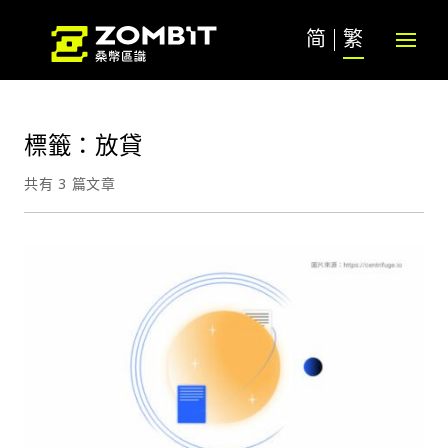
简
繁
標籤：放貸
共有 3 篇文章