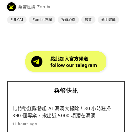
刻盯著盤勢，難道沒有不需要每天隨著股市殺進殺出的投資方
桑幣區識 Zombit
式嗎? 放貸策略⋯
FULY.AI
Zombit專欄
投資心得
放貸
新手教學
桑幣快訊
比特幣紅隊發起 AI 漏洞大掃除！30 小時狂掃
390 個專案，揪出近 5000 項潛在漏洞
11 hours ago