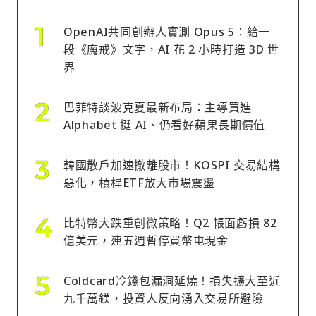
OpenAI共同創辦人實測 Opus 5：給一
段《魔戒》文字，AI 花 2 小時打造 3D 世
界
巴菲特談波克夏最新布局：主導買進
Alphabet 挺 AI、仍看好蘋果長期價值
韓國散戶加速撤離股市！KOSPI 交易結構
惡化，槓桿ETF放大市場震盪
比特幣大跌重創微策略！Q2 帳面虧損 82
億美元，連五週暫停買幣屯現金
Coldcard冷錢包漏洞延燒！損失擴大至近
九千萬鎂，投資人反向湧入交易所避險