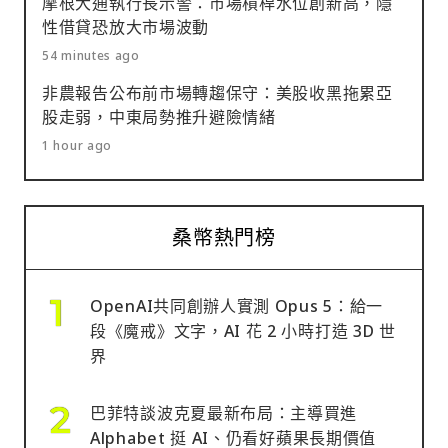
摩根大通執行長示警：市場槓桿水位創新高，隱
性借貸恐放大市場波動
54 minutes ago
非農報告公布前市場轉趨保守：美股收黑拖累亞
股走弱，中東局勢推升避險情緒
1 hour ago
桑幣熱門榜
OpenAI共同創辦人實測 Opus 5：給一
段《魔戒》文字，AI 花 2 小時打造 3D 世
界
巴菲特談波克夏最新布局：主導買進
Alphabet 挺 AI、仍看好蘋果長期價值