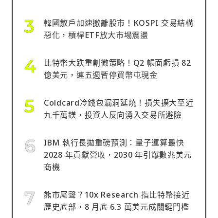
韓國散戶加速撤離股市！KOSPI 交易結構
惡化，槓桿ETF放大市場震盪
比特幣大跌重創微策略！Q2 帳面虧損 82
億美元，連五週暫停買幣屯現金
Coldcard冷錢包漏洞延燒！損失擴大至近
九千萬鎂，投資人反向湧入交易所避險
IBM 執行長拋重磅預測：量子運算最快
2028 年貢獻營收，2030 年引爆數兆美元
商機
熊市尾聲？10x Research 指比特幣接近
歷史底部，8 月底 6.3 萬美元成關鍵門檻