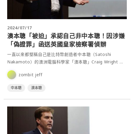
2024/07/17
澳本聰「被迫」承認自己非中本聰！因涉嫌
「偽證罪」函送英國皇家檢察署偵辦
一直以來都堅稱自己是比特幣創造者中本聰（Satoshi
Nakamoto）的澳洲電腦科學家「澳本聰」Craig Wright 於
今年三月遭法院認定不是中本聰之後，於今日在其網站上發布
zombit jeff
了一份法律聲明。該通知重申了Craig Wright 不是比特幣發
明者的裁決，並指出 C⋯
中本聰
澳本聰