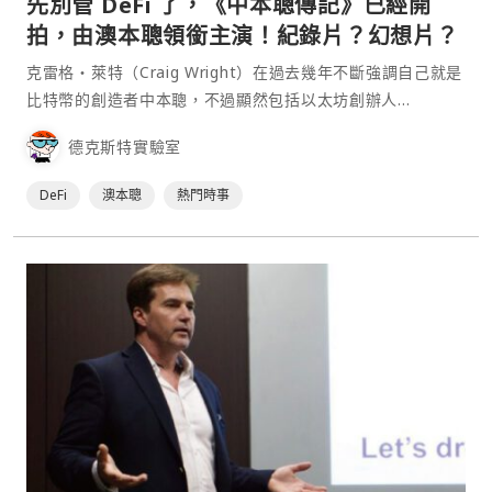
先別管 DeFi 了，《中本聰傳記》已經開
拍，由澳本聰領銜主演！紀錄片？幻想片？
克雷格・萊特（Craig Wright）在過去幾年不斷強調自己就是
比特幣的創造者中本聰，不過顯然包括以太坊創辦人
Vitalik、幣安交易所執行長趙長鵬，以及其他諸多開發者都不
德克斯特實驗室
認同這樣的言論，社群也多將澳本聰看成是茶餘飯後的話題。
不過，一場以澳本聰如何創造比特幣為核心的紀錄片可能即將
DeFi
澳本聰
熱門時事
開⋯