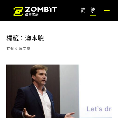
简
繁
標籤：澳本聰
共有 6 篇文章