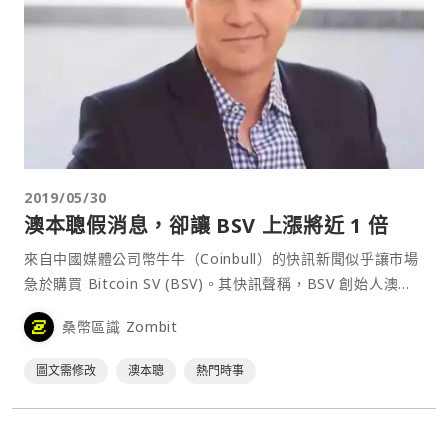
2019/05/30
澳本聰假消息，卻讓 BSV 上漲將近 1 倍
來自中國媒體公司幣牛牛（Coinbull）的快訊新聞似乎讓市場
急於購買 Bitcoin SV (BSV)。其快訊聲稱，BSV 創始人澳本
聰（Craig S. Wright）已將 5 萬顆比特幣（BTC）從中本聰
桑幣區識 Zombit
（Satoshi Nakamoto）的錢包轉移至 Binance（幣安）交
易所，這代表著他是比特幣的真正⋯
圖文需修改
澳本聰
熱門時事