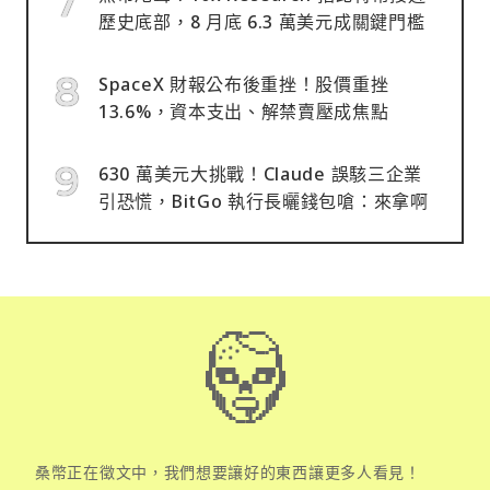
歷史底部，8 月底 6.3 萬美元成關鍵門檻
SpaceX 財報公布後重挫！股價重挫
13.6%，資本支出、解禁賣壓成焦點
630 萬美元大挑戰！Claude 誤駭三企業
引恐慌，BitGo 執行長曬錢包嗆：來拿啊
桑幣正在徵文中，我們想要讓好的東西讓更多人看見！