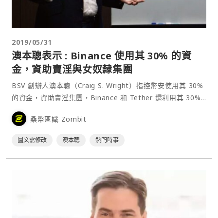
2019/05/31
澳本聰表示 : Binance 使用其 30% 的資
金，資助賣淫與女奴隸集團
BSV 創辦人澳本聰（Craig S. Wright）指控幣安使用其 30%
的資金，資助賣淫集團，Binance 和 Tether 還利用其 30%
的資金，為非法女奴隸集團提供金援資助。 本周 5/29 BSV
桑幣區識 Zombit
市價從 120 美元上漲至最高⋯
圖文需修改
澳本聰
熱門時事