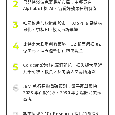
巴菲特談波克夏最新布局：主導買進
Alphabet 挺 AI、仍看好蘋果長期價值
韓國散戶加速撤離股市！KOSPI 交易結構
惡化，槓桿ETF放大市場震盪
比特幣大跌重創微策略！Q2 帳面虧損 82
億美元，連五週暫停買幣屯現金
Coldcard冷錢包漏洞延燒！損失擴大至近
九千萬鎂，投資人反向湧入交易所避險
IBM 執行長拋重磅預測：量子運算最快
2028 年貢獻營收，2030 年引爆數兆美元
商機
熊市尾聲？10x Research 指比特幣接近