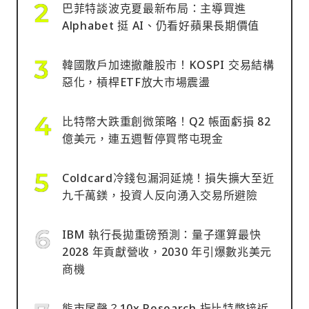
巴菲特談波克夏最新布局：主導買進
Alphabet 挺 AI、仍看好蘋果長期價值
韓國散戶加速撤離股市！KOSPI 交易結構
惡化，槓桿ETF放大市場震盪
比特幣大跌重創微策略！Q2 帳面虧損 82
億美元，連五週暫停買幣屯現金
Coldcard冷錢包漏洞延燒！損失擴大至近
九千萬鎂，投資人反向湧入交易所避險
IBM 執行長拋重磅預測：量子運算最快
2028 年貢獻營收，2030 年引爆數兆美元
商機
熊市尾聲？10x Research 指比特幣接近