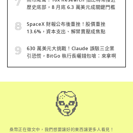
歷史底部，8 月底 6.3 萬美元成關鍵門檻
SpaceX 財報公布後重挫！股價重挫
13.6%，資本支出、解禁賣壓成焦點
630 萬美元大挑戰！Claude 誤駭三企業
引恐慌，BitGo 執行長曬錢包嗆：來拿啊
桑幣正在徵文中，我們想要讓好的東西讓更多人看見！