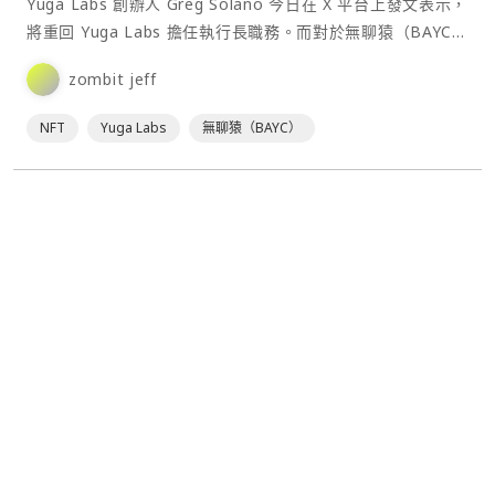
Yuga Labs 創辦人 Greg Solano 今日在 X 平台上發文表示，
將重回 Yuga Labs 擔任執行長職務。而對於無聊猿（BAYC）
NFT 專案的未來，BAYC 的價值來自於網路，公司希望能夠
zombit jeff
盡可能解放 Yuga 中的 BAYC 團隊，讓其執行其願景，釋⋯
NFT
Yuga Labs
無聊猿（BAYC）