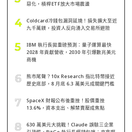
惡化，槓桿ETF放大市場震盪
Coldcard冷錢包漏洞延燒！損失擴大至近
九千萬鎂，投資人反向湧入交易所避險
IBM 執行長拋重磅預測：量子運算最快
2028 年貢獻營收，2030 年引爆數兆美元
商機
熊市尾聲？10x Research 指比特幣接近
歷史底部，8 月底 6.3 萬美元成關鍵門檻
SpaceX 財報公布後重挫！股價重挫
13.6%，資本支出、解禁賣壓成焦點
630 萬美元大挑戰！Claude 誤駭三企業
引恐慌，BitGo 執行長曬錢包嗆：來拿啊