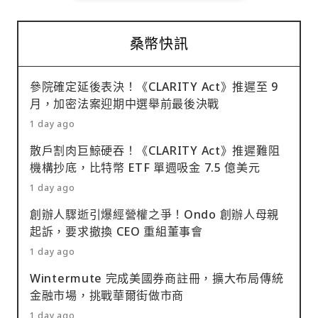
桑幣快訊
參院確定延後表決！《CLARITY Act》推遲至 9
月，加密法案迎期中選舉前最後決戰
1 day ago
散戶割肉巨鯨硬吞！《CLARITY Act》推遲難阻
機構抄底，比特幣 ETF 單週吸金 7.5 億美元
1 day ago
創辦人驟逝引爆經營權之爭！Ondo 創辦人母親
起訴，要求撤換 CEO 重組董事會
1 day ago
Wintermute 完成美國券商註冊，擴大布局傳統
金融市場，挑戰華爾街做市商
1 day ago