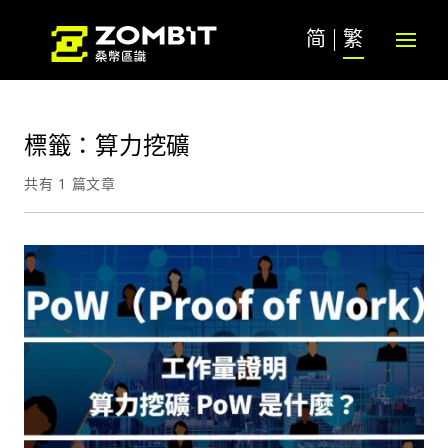
简
繁
標籤：算力挖礦
共有 1 篇文章