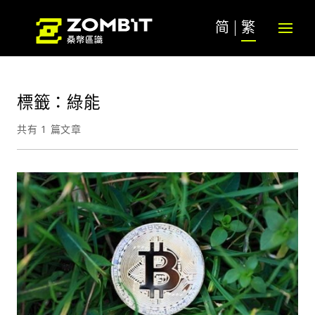
简
繁
標籤：綠能
共有 1 篇文章