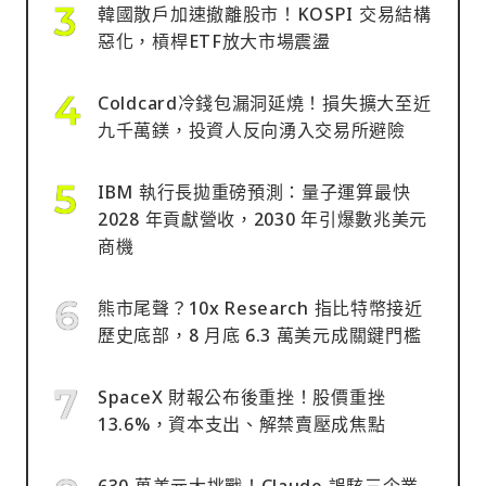
韓國散戶加速撤離股市！KOSPI 交易結構
惡化，槓桿ETF放大市場震盪
Coldcard冷錢包漏洞延燒！損失擴大至近
九千萬鎂，投資人反向湧入交易所避險
IBM 執行長拋重磅預測：量子運算最快
2028 年貢獻營收，2030 年引爆數兆美元
商機
熊市尾聲？10x Research 指比特幣接近
歷史底部，8 月底 6.3 萬美元成關鍵門檻
SpaceX 財報公布後重挫！股價重挫
13.6%，資本支出、解禁賣壓成焦點
630 萬美元大挑戰！Claude 誤駭三企業