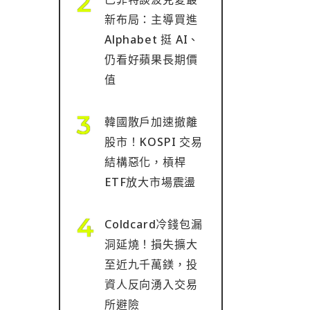
新布局：主導買進
Alphabet 挺 AI、
仍看好蘋果長期價
值
韓國散戶加速撤離
股市！KOSPI 交易
結構惡化，槓桿
ETF放大市場震盪
Coldcard冷錢包漏
洞延燒！損失擴大
至近九千萬鎂，投
資人反向湧入交易
所避險