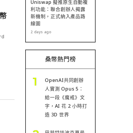
Uniswap 擬推原生自動複
利功能：聯合創辦人揭露
幣
新機制，正式納入產品路
線圖
2 days ago
rd
桑幣熱門榜
OpenAI共同創辦
人實測 Opus 5：
給一段《魔戒》文
字，AI 花 2 小時打
造 3D 世界
巴菲特談波克夏最