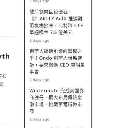
2 days ago
散戶割肉巨鯨硬吞！
《CLARITY Act》推遲難
阻機構抄底，比特幣 ETF
單週吸金 7.5 億美元
2 days ago
創辦人驟逝引爆經營權之
th
爭！Ondo 創辦人母親起
訴，要求撤換 CEO 重組董
事會
四宣布
2 days ago
濟數
Wintermute 完成美國券
商註冊，擴大布局傳統金
融市場，挑戰華爾街做市
商
2 days ago