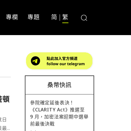
專欄
專題
简
繁
桑幣快訊
盛頓
參院確定延後表決！
《CLARITY Act》推遲至
9 月，加密法案迎期中選舉
）就日
前最後決戰
談最