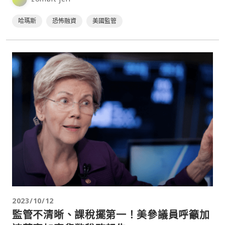
行攻擊所需的資源。⋯
哈瑪斯
恐怖融資
美國監管
2023/10/12
監管不清晰、課稅擺第一！美參議員呼籲加