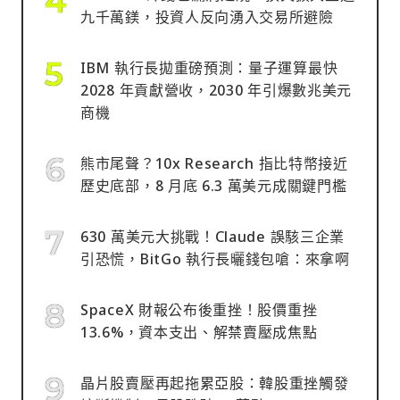
九千萬鎂，投資人反向湧入交易所避險
IBM 執行長拋重磅預測：量子運算最快
2028 年貢獻營收，2030 年引爆數兆美元
商機
熊市尾聲？10x Research 指比特幣接近
歷史底部，8 月底 6.3 萬美元成關鍵門檻
630 萬美元大挑戰！Claude 誤駭三企業
引恐慌，BitGo 執行長曬錢包嗆：來拿啊
SpaceX 財報公布後重挫！股價重挫
13.6%，資本支出、解禁賣壓成焦點
晶片股賣壓再起拖累亞股：韓股重挫觸發