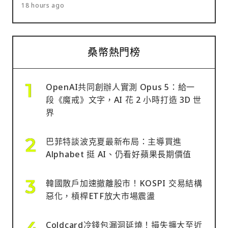
18 hours ago
桑幣熱門榜
OpenAI共同創辦人實測 Opus 5：給一
段《魔戒》文字，AI 花 2 小時打造 3D 世
界
巴菲特談波克夏最新布局：主導買進
Alphabet 挺 AI、仍看好蘋果長期價值
韓國散戶加速撤離股市！KOSPI 交易結構
惡化，槓桿ETF放大市場震盪
Coldcard冷錢包漏洞延燒！損失擴大至近