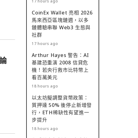
17 hours ago
在X（前
CoinEx Wallet 亮相 2026
」的
馬來西亞區塊鏈週，以多
鏈體驗串聯 Web3 生態與
社群
17 hours ago
Arthur Hayes 警告：AI
論
基建恐重演 2008 信貸危
機！若央行救市比特幣上
看百萬美元
18 hours ago
以太坊擬調整貨幣政策：
質押達 50% 後停止新增發
行，ETH稀缺性有望進一
步提升
18 hours ago