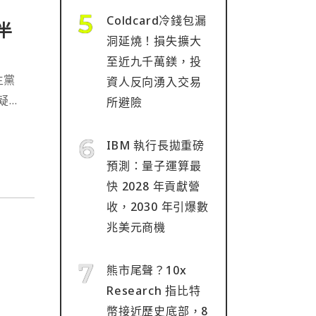
Coldcard冷錢包漏
做半
洞延燒！損失擴大
至近九千萬鎂，投
主黨
資人反向湧入交易
疑態
所避險
的會
態
IBM 執行長拋重磅
預測：量子運算最
快 2028 年貢獻營
收，2030 年引爆數
兆美元商機
熊市尾聲？10x
Research 指比特
幣接近歷史底部，8