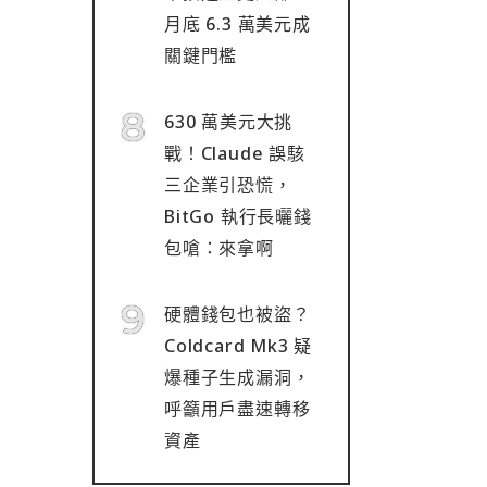
月底 6.3 萬美元成
關鍵門檻
630 萬美元大挑
戰！Claude 誤駭
三企業引恐慌，
BitGo 執行長曬錢
包嗆：來拿啊
硬體錢包也被盜？
Coldcard Mk3 疑
爆種子生成漏洞，
呼籲用戶盡速轉移
資產