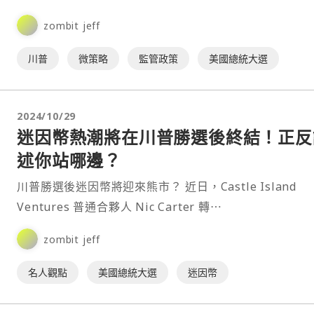
（MicroStrategy）執行董事長 Michael Saylor 近日
zombit jeff
Twitter）上轉發了一則聲稱川普支持「不對比特幣課稅
言論，引發廣泛關注。然而，⋯
川普
微策略
監管政策
美國總統大選
2024/10/29
迷因幣熱潮將在川普勝選後終結！正反
述你站哪邊？
川普勝選後迷因幣將迎來熊市？ 近日，Castle Island
Ventures 普通合夥人 Nic Carter 轉⋯
zombit jeff
名人觀點
美國總統大選
迷因幣