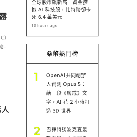
全球股市飆新高！資金擁
抱 AI 科技股，比特幣卻卡
露
死 6.4 萬美元
18 hours ago
C）
總
桑幣熱門榜
OpenAI共同創辦
人實測 Opus 5：
給一段《魔戒》文
字，AI 花 2 小時打
席人
造 3D 世界
巴菲特談波克夏最