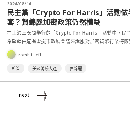
2024/08/16
民主黨「Crypto For Harris」活動
套？賀錦麗加密政策仍然模糊
在上週三晚間舉行的「Crypto For Harris」活動中，民
希望藉由這場虛擬市政廳會議來說服對加密貨幣行業持懷
度的人士支持賀錦麗的總統競選。然而，這場近 90 分鐘
zombit jeff
議似乎並未達到預期效果，未能顯著改變加密貨幣社群的
度。⋯
監管
美國總統大選
賀錦麗
next