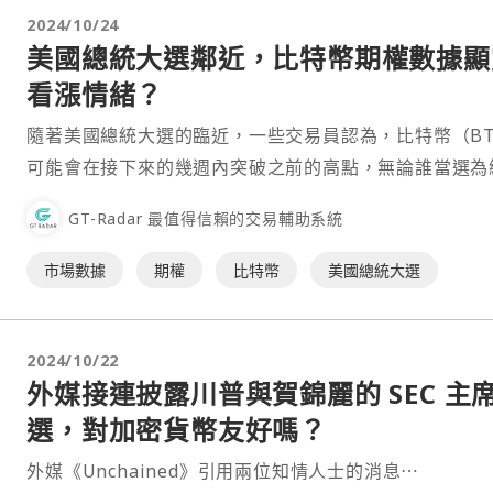
2024/10/24
美國總統大選鄰近，比特幣期權數據顯
看漲情緒？
隨著美國總統大選的臨近，一些交易員認為，比特幣（BT
可能會在接下來的幾週內突破之前的高點，無論誰當選為
統。這一看法標誌著市場對選舉的態度發生了轉變。 長期以
GT-Radar 最值得信賴的交易輔助系統
來⋯
市場數據
期權
比特幣
美國總統大選
2024/10/22
外媒接連披露川普與賀錦麗的 SEC 主
選，對加密貨幣友好嗎？
外媒《Unchained》引用兩位知情人士的消息⋯