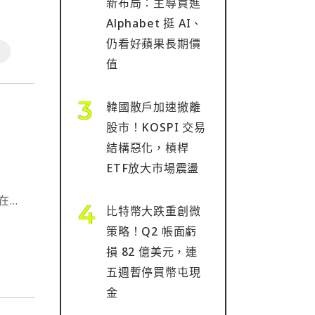
新布局：主導買進
Alphabet 挺 AI、
仍看好蘋果長期價
值
韓國散戶加速撤離
股市！KOSPI 交易
結構惡化，槓桿
ETF放大市場震盪
人在去
比特幣大跌重創微
⋯
策略！Q2 帳面虧
損 82 億美元，連
五週暫停買幣屯現
金