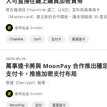
人可直接在鏈上購買加密貨幣
預言機項目 Chainlink 週二（24日）宣布與萬事達卡
（Mastercard）建立新的合作關係，讓全球超過 30 億
持卡人能透過安全的法幣到加密貨幣轉換，直接在鏈上購
桑幣區識 Zombit
密資產，消除了長期以來阻礙主流用戶參與鏈上經濟的障
⋯
Chainlink
DeFi
支付卡
萬事達卡
2025/05/15
萬事達卡將與 MoonPay 合作推出穩
支付卡，推進加密支付布局
根據《Decrypt》報導⋯
桑幣區識 Zombit
MoonPay
支付
萬事達卡