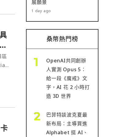
展願景
1 day ago
具
桑幣熱門榜
統
與區
OpenAI共同創辦
an
人實測 Opus 5：
給一段《魔戒》文
字，AI 花 2 小時打
造 3D 世界
巴菲特談波克夏最
新布局：主導買進
持卡
Alphabet 挺 AI、