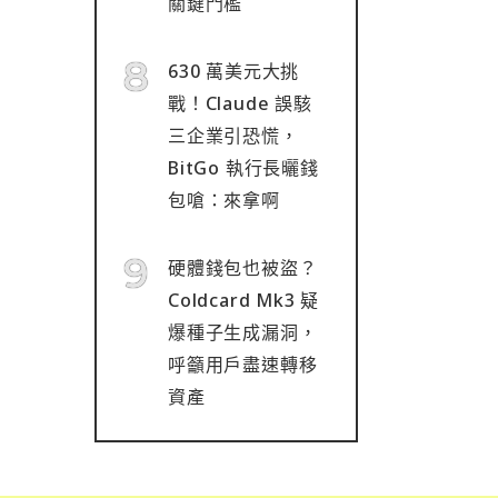
關鍵門檻
630 萬美元大挑
戰！Claude 誤駭
三企業引恐慌，
BitGo 執行長曬錢
包嗆：來拿啊
硬體錢包也被盜？
Coldcard Mk3 疑
爆種子生成漏洞，
呼籲用戶盡速轉移
資產