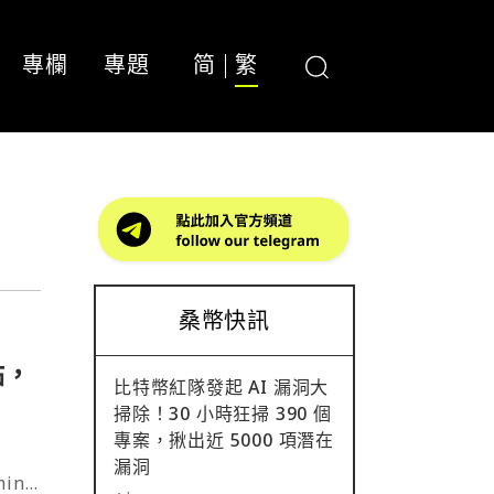
專欄
專題
简
繁
桑幣快訊
點，
比特幣紅隊發起 AI 漏洞大
掃除！30 小時狂掃 390 個
專案，揪出近 5000 項潛在
漏洞
ini