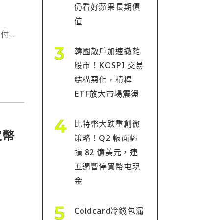
仍看好蘋果長期價
值
支付卡
買加
韓國散戶加速撤離
礙。
股市！KOSPI 交易
結構惡化，槓桿
ETF放大市場震盪
比特幣大跌重創微
定幣
策略！Q2 帳面虧
損 82 億美元，連
五週暫停買幣屯現
金
Coldcard冷錢包漏