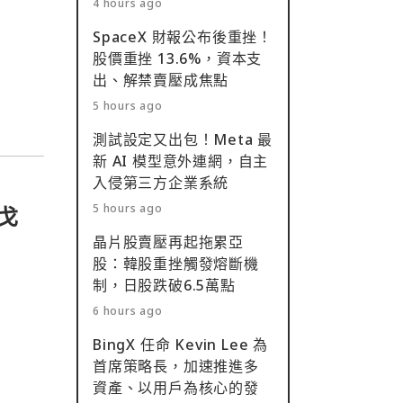
4 hours ago
SpaceX 財報公布後重挫！
股價重挫 13.6%，資本支
出、解禁賣壓成焦點
5 hours ago
測試設定又出包！Meta 最
新 AI 模型意外連網，自主
入侵第三方企業系統
5 hours ago
堅戈
晶片股賣壓再起拖累亞
股：韓股重挫觸發熔斷機
制，日股跌破6.5萬點
6 hours ago
BingX 任命 Kevin Lee 為
首席策略長，加速推進多
資產、以用戶為核心的發