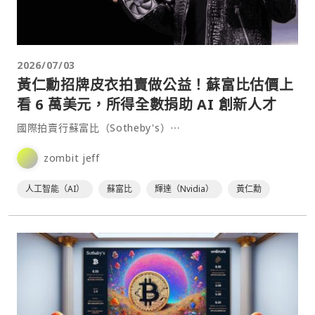
2026/07/03
黃仁勳招牌皮衣拍賣做公益！蘇富比估價上
看 6 萬美元，所得全數捐助 AI 創新人才
國際拍賣行蘇富比（Sotheby's）⋯
zombit jeff
人工智能（AI）
蘇富比
輝達（Nvidia）
黃仁勳