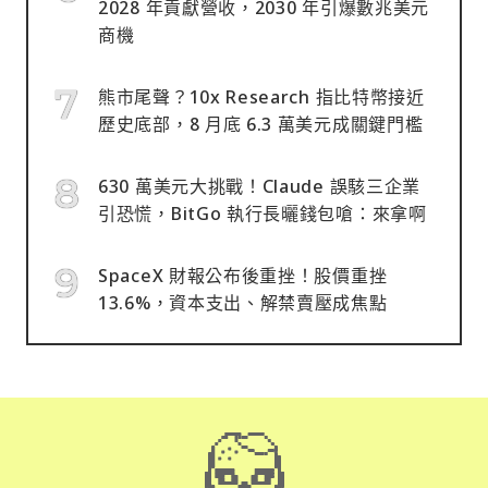
2028 年貢獻營收，2030 年引爆數兆美元
商機
熊市尾聲？10x Research 指比特幣接近
歷史底部，8 月底 6.3 萬美元成關鍵門檻
630 萬美元大挑戰！Claude 誤駭三企業
引恐慌，BitGo 執行長曬錢包嗆：來拿啊
SpaceX 財報公布後重挫！股價重挫
13.6%，資本支出、解禁賣壓成焦點