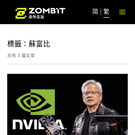
简
繁
標籤：蘇富比
共有 3 篇文章