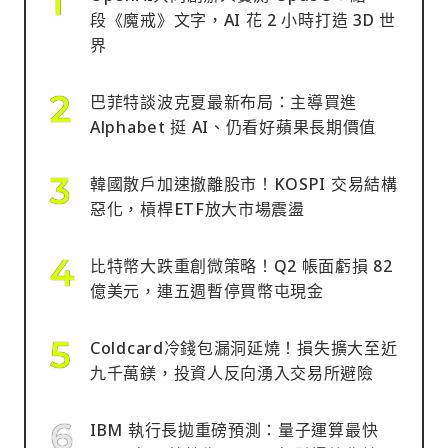
段《魔戒》文字，AI 花 2 小時打造 3D 世
界
巴菲特談波克夏最新布局：主導買進
Alphabet 挺 AI、仍看好蘋果長期價值
韓國散戶加速撤離股市！KOSPI 交易結構
惡化，槓桿ETF放大市場震盪
比特幣大跌重創微策略！Q2 帳面虧損 82
億美元，連五週暫停買幣屯現金
Coldcard冷錢包漏洞延燒！損失擴大至近
九千萬鎂，投資人反向湧入交易所避險
IBM 執行長拋重磅預測：量子運算最快