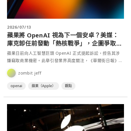
2026/07/13
蘋果將 OpenAI 視為下一個安卓？美媒：
庫克卸任前發動「熱核戰爭」，企圖爭取產
品落後時間
蘋果日前向人工智慧巨頭 OpenAI 正式提起訴訟，控告其涉
嫌竊取商業機密。此舉引發業界高度關注，《華爾街日報》對
此⋯
zombit jeff
openai
蘋果（Apple）
觀點