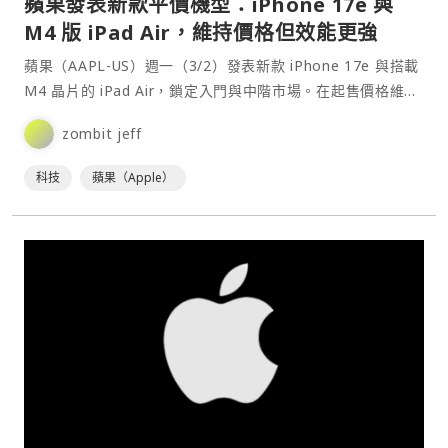
蘋果發表新款平價機型：iPhone 17e 與
M4 版 iPad Air，維持價格但效能更強
蘋果（AAPL-US）週一（3/2）發表新款 iPhone 17e 與搭載
M4 晶片的 iPad Air，鎖定入門與中階市場。在起售價格維持
不變的前提下，兩款產品同步升級晶片效能、AI 能力與連線
zombit jeff
規格，並將部分原屬高階機種的技術下放至主流價位。兩款產
品將於 3 月 4⋯
科技
蘋果（Apple）