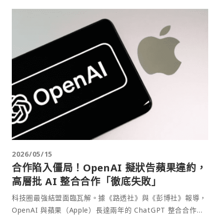
2026/05/15
合作陷入僵局！OpenAI 擬狀告蘋果違約，
高層批 AI 整合合作「徹底失敗」
科技圈最強結盟面臨瓦解。據《路透社》與《彭博社》報導，
OpenAI 與蘋果（Apple）長達兩年的 ChatGPT 整合合作陷