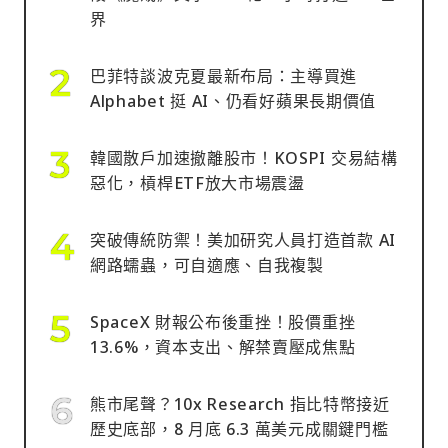
界
巴菲特談波克夏最新布局：主導買進
Alphabet 挺 AI、仍看好蘋果長期價值
韓國散戶加速撤離股市！KOSPI 交易結構
惡化，槓桿ETF放大市場震盪
突破傳統防禦！美加研究人員打造首款 AI
網路蠕蟲，可自適應、自我複製
SpaceX 財報公布後重挫！股價重挫
13.6%，資本支出、解禁賣壓成焦點
熊市尾聲？10x Research 指比特幣接近
歷史底部，8 月底 6.3 萬美元成關鍵門檻