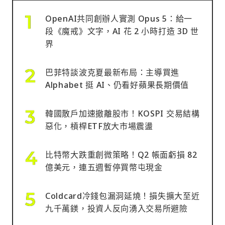
OpenAI共同創辦人實測 Opus 5：給一
段《魔戒》文字，AI 花 2 小時打造 3D 世
界
巴菲特談波克夏最新布局：主導買進
Alphabet 挺 AI、仍看好蘋果長期價值
韓國散戶加速撤離股市！KOSPI 交易結構
惡化，槓桿ETF放大市場震盪
比特幣大跌重創微策略！Q2 帳面虧損 82
億美元，連五週暫停買幣屯現金
Coldcard冷錢包漏洞延燒！損失擴大至近
九千萬鎂，投資人反向湧入交易所避險