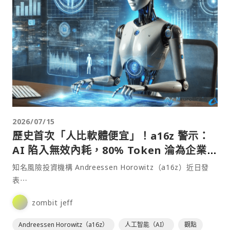
2026/07/15
歷史首次「人比軟體便宜」！a16z 警示：
AI 陷入無效內耗，80% Token 淪為企業
「數位冗員」
知名風險投資機構 Andreessen Horowitz（a16z）近日發
表⋯
zombit jeff
Andreessen Horowitz（a16z）
人工智能（AI）
觀點