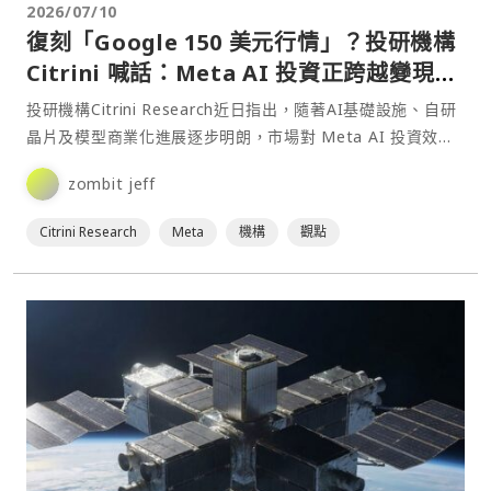
2026/07/10
復刻「Google 150 美元行情」？投研機構
Citrini 喊話：Meta AI 投資正跨越變現分
水嶺
投研機構Citrini Research近日指出，隨著AI基礎設施、自研
晶片及模型商業化進展逐步明朗，市場對 Meta AI 投資效益
的看法正出現變化。該機構認為，⋯
zombit jeff
Citrini Research
Meta
機構
觀點