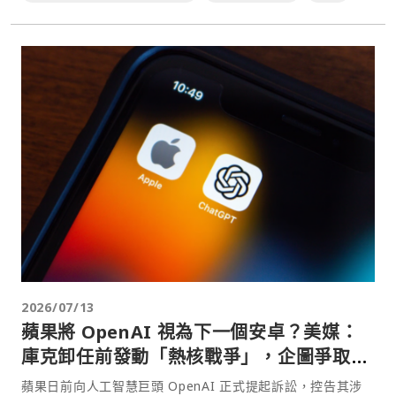
2026/07/13
蘋果將 OpenAI 視為下一個安卓？美媒：
庫克卸任前發動「熱核戰爭」，企圖爭取產
品落後時間
蘋果日前向人工智慧巨頭 OpenAI 正式提起訴訟，控告其涉