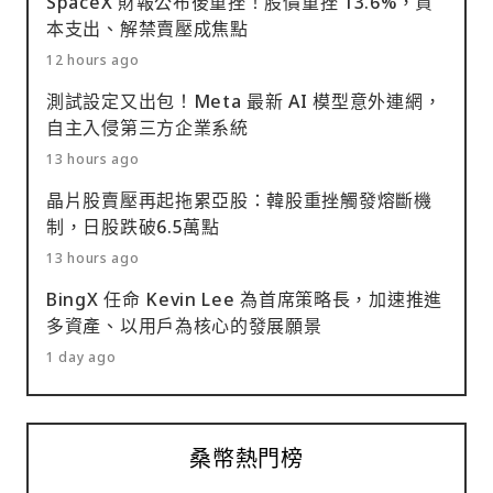
SpaceX 財報公布後重挫！股價重挫 13.6%，資
本支出、解禁賣壓成焦點
12 hours ago
測試設定又出包！Meta 最新 AI 模型意外連網，
自主入侵第三方企業系統
13 hours ago
晶片股賣壓再起拖累亞股：韓股重挫觸發熔斷機
制，日股跌破6.5萬點
13 hours ago
BingX 任命 Kevin Lee 為首席策略長，加速推進
多資產、以用戶為核心的發展願景
1 day ago
桑幣熱門榜