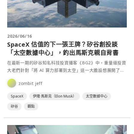
2026/06/16
SpaceX 估值的下一張王牌？矽谷創投談
「太空數據中心」，釣出馬斯克親自背書
在最新一期的矽谷知名科技投資播客《BG2》中，重量級投資
大老們針對「將 AI 算力部署到太空」這一大膽設想展開了深
度對談，並將其視為太空探索科技公司 SpaceX⋯
zombit jeff
SpaceX
伊隆·馬斯克（Elon Musk）
太空數據中心
矽谷
觀點