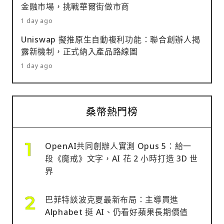
金融市場，挑戰華爾街做市商
1 day ago
Uniswap 擬推原生自動複利功能：聯合創辦人揭
露新機制，正式納入產品路線圖
1 day ago
桑幣熱門榜
OpenAI共同創辦人實測 Opus 5：給一
段《魔戒》文字，AI 花 2 小時打造 3D 世
界
巴菲特談波克夏最新布局：主導買進
Alphabet 挺 AI、仍看好蘋果長期價值