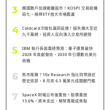
韓國散戶加速撤離股市！KOSPI 交易結構
惡化，槓桿ETF放大市場震盪
Coldcard冷錢包漏洞延燒！損失擴大至近
九千萬鎂，投資人反向湧入交易所避險
IBM 執行長拋重磅預測：量子運算最快
2028 年貢獻營收，2030 年引爆數兆美元
商機
熊市尾聲？10x Research 指比特幣接近
歷史底部，8 月底 6.3 萬美元成關鍵門檻
SpaceX 財報公布後重挫！股價重挫
13.6%，資本支出、解禁賣壓成焦點