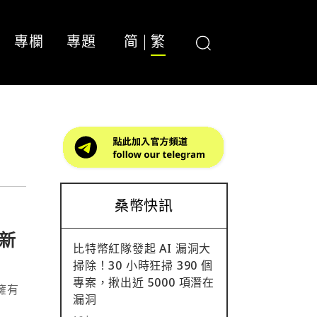
專欄
專題
简
繁
桑幣快訊
新
比特幣紅隊發起 AI 漏洞大
掃除！30 小時狂掃 390 個
專案，揪出近 5000 項潛在
擁有
漏洞