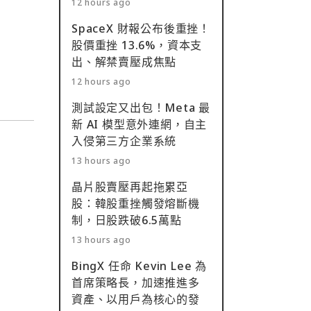
12 hours ago
SpaceX 財報公布後重挫！
股價重挫 13.6%，資本支
出、解禁賣壓成焦點
12 hours ago
測試設定又出包！Meta 最
新 AI 模型意外連網，自主
入侵第三方企業系統
13 hours ago
晶片股賣壓再起拖累亞
股：韓股重挫觸發熔斷機
制，日股跌破6.5萬點
13 hours ago
BingX 任命 Kevin Lee 為
首席策略長，加速推進多
資產、以用戶為核心的發