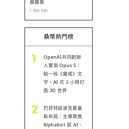
展願景
1 day ago
桑幣熱門榜
OpenAI共同創辦
人實測 Opus 5：
給一段《魔戒》文
字，AI 花 2 小時打
造 3D 世界
巴菲特談波克夏最
新布局：主導買進
Alphabet 挺 AI、