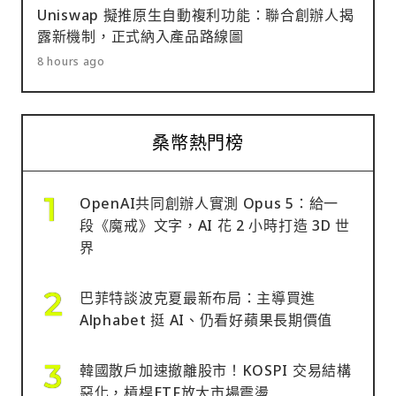
Uniswap 擬推原生自動複利功能：聯合創辦人揭
露新機制，正式納入產品路線圖
8 hours ago
桑幣熱門榜
OpenAI共同創辦人實測 Opus 5：給一
段《魔戒》文字，AI 花 2 小時打造 3D 世
界
巴菲特談波克夏最新布局：主導買進
Alphabet 挺 AI、仍看好蘋果長期價值
韓國散戶加速撤離股市！KOSPI 交易結構
惡化，槓桿ETF放大市場震盪