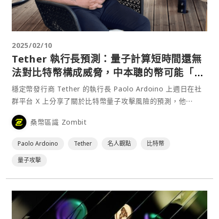
2025/02/10
Tether 執行長預測：量子計算短時間還無
法對比特幣構成威脅，中本聰的幣可能「重
新流通」
穩定幣發行商 Tether 的執行長 Paolo Ardoino 上週日在社
群平台 X 上分享了關於比特幣量子攻擊風險的預測，他⋯
桑幣區識 Zombit
Paolo Ardoino
Tether
名人觀點
比特幣
量子攻擊