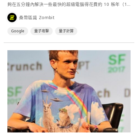
夠在五分鐘內解決一些最快的超級電腦得花費約 10 秭年（10
的 25 次方年）才能解決的複雜問題。這個重大進展引發加密
桑幣區識 Zombit
社群的討論，一位專家表示，目前來看它仍遠不足以對加密貨
幣的加密技術構成威脅。⋯
Google
量子攻擊
量子計算