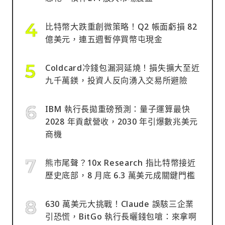
比特幣大跌重創微策略！Q2 帳面虧損 82
億美元，連五週暫停買幣屯現金
Coldcard冷錢包漏洞延燒！損失擴大至近
九千萬鎂，投資人反向湧入交易所避險
IBM 執行長拋重磅預測：量子運算最快
2028 年貢獻營收，2030 年引爆數兆美元
商機
熊市尾聲？10x Research 指比特幣接近
歷史底部，8 月底 6.3 萬美元成關鍵門檻
630 萬美元大挑戰！Claude 誤駭三企業
引恐慌，BitGo 執行長曬錢包嗆：來拿啊