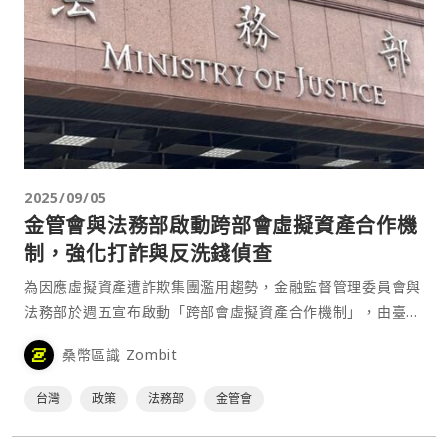
2025/09/05
金管會與法務部啟動跨部會虛擬資產合作機
制，強化打詐與反洗錢偵查
為因應虛擬資產遭詐欺集團濫用趨勢，金融監督管理委員會與
法務部於週五宣布啟動「跨部會虛擬資產合作機制」，由臺灣
高等檢察署與調查局擔任執行秘書，結合行政監理與司法執法
桑幣區識 Zombit
能量，打造「前端監理、後端執法」的全方位防線。⋯
台灣
政策
法務部
金管會