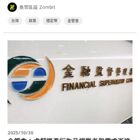
今日赴立法院備詢，國民黨立委賴士葆關注台灣版穩定幣的推
桑幣區識 Zombit
動⋯
台灣
政策
穩定幣
金管會
2025/10/30