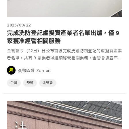
2025/09/22
完成洗防登記虛擬資產業者名單出爐，僅 9
家獲准經營相關服務
金管會今（22日）日公布首波完成洗錢防制登記的虛擬資產業
者名單，共有 9 家業者得繼續經營相關業務。金管會還宣布
18 家原完成洗防法遵聲明（舊制）的業者，因未完成新制規
桑幣區識 Zombit
定的洗防登記而不得再提供虛擬資產服務。⋯
台灣
監管
金管會