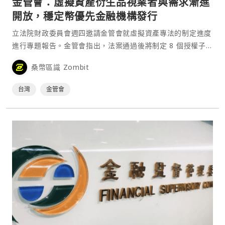
金管會：虛擬資產衍生品視業者與需求漸進
開放，穩定幣優先金融機構發行
立法院財政委員會週四邀請金管會就虛擬資產專法的制定進度
進行專題報告。金管會指出，法案通過後將制定 8 個授權子
法，涵蓋虛擬資產服務商（VASP）監管及穩定幣發行許可與
桑幣區識 Zombit
管理。對於未來是否開放虛擬資產衍生性金融商品，金管會主
委彭金隆答詢時表示，將依業者狀況、風控能力以及國際⋯
台灣
金管會