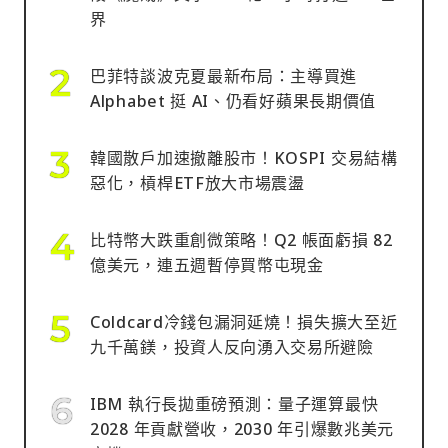
界
巴菲特談波克夏最新布局：主導買進
Alphabet 挺 AI、仍看好蘋果長期價值
韓國散戶加速撤離股市！KOSPI 交易結構
惡化，槓桿ETF放大市場震盪
比特幣大跌重創微策略！Q2 帳面虧損 82
億美元，連五週暫停買幣屯現金
Coldcard冷錢包漏洞延燒！損失擴大至近
九千萬鎂，投資人反向湧入交易所避險
IBM 執行長拋重磅預測：量子運算最快
2028 年貢獻營收，2030 年引爆數兆美元