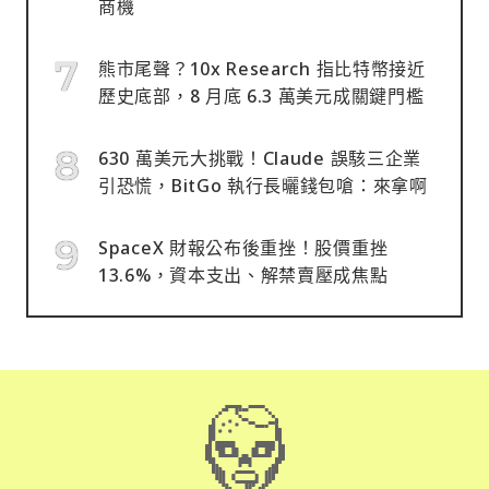
商機
熊市尾聲？10x Research 指比特幣接近
歷史底部，8 月底 6.3 萬美元成關鍵門檻
630 萬美元大挑戰！Claude 誤駭三企業
引恐慌，BitGo 執行長曬錢包嗆：來拿啊
SpaceX 財報公布後重挫！股價重挫
13.6%，資本支出、解禁賣壓成焦點