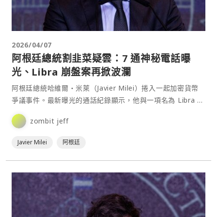
2026/04/07
阿根廷總統割韭菜疑雲：7 通神秘電話曝
光、Libra 崩盤案再掀波瀾
阿根廷總統哈維爾・米萊（Javier Milei）捲入一起加密貨幣
爭議事件。最新曝光的通話紀錄顯示，他與一項名為 Libra 的
加密貨幣項目關係，可能比先前公開說法⋯
zombit jeff
Javier Milei
阿根廷