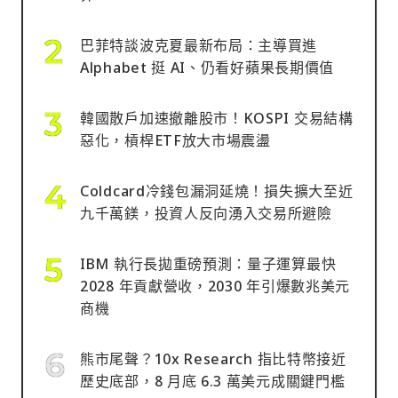
巴菲特談波克夏最新布局：主導買進
Alphabet 挺 AI、仍看好蘋果長期價值
韓國散戶加速撤離股市！KOSPI 交易結構
惡化，槓桿ETF放大市場震盪
Coldcard冷錢包漏洞延燒！損失擴大至近
九千萬鎂，投資人反向湧入交易所避險
IBM 執行長拋重磅預測：量子運算最快
2028 年貢獻營收，2030 年引爆數兆美元
商機
熊市尾聲？10x Research 指比特幣接近
歷史底部，8 月底 6.3 萬美元成關鍵門檻