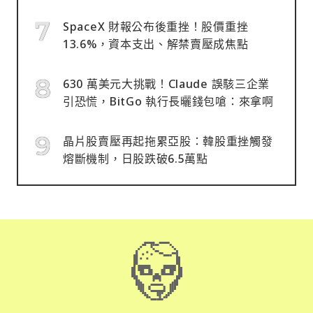
SpaceX 財報公布後重挫！股價重挫
13.6%，資本支出、解禁賣壓成焦點
630 萬美元大挑戰！Claude 誤駭三企業
引恐慌，BitGo 執行長曬錢包嗆：來拿啊
晶片股賣壓再起拖累亞股：韓股重挫觸發
熔斷機制，日股跌破6.5萬點