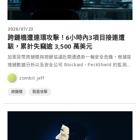
2026/07/23
跨鏈橋遭連環攻擊！6小時內3項目接連遭
駭，累計失竊逾 3,500 萬美元
加密貨幣跨鏈橋與跨鏈協議近期遭遇新一輪安全危機。根據區
塊鏈數據分析以及安全公司 Blockaid、PeckShield 的監測，
在短短 6 小時內，至少有 3 個跨⋯
zombit jeff
跨鏈橋
駭客攻擊