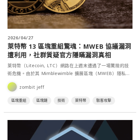
2026/04/27
萊特幣 13 區塊重組驚魂：MWEB 協議漏洞
遭利用，社群質疑官方隱瞞漏洞真相
萊特幣（Litecoin, LTC）網路在上週末遭遇了一場驚險的技
術危機。由於其 Mimblewimble 擴展區塊（MWEB）隱私協
議存在安全漏洞，導致網路出現了長達 13 個區塊的重組，回
zombit jeff
滾了約 32 分鐘的網路活動。儘管萊特幣基金會宣稱已成功修
復此「零日漏洞」，但⋯
區塊重組
區塊鏈
技術
萊特幣
駭客攻擊