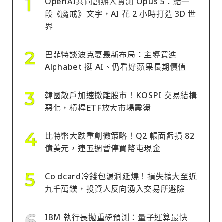
OpenAI共同創辦人實測 Opus 5：給一
段《魔戒》文字，AI 花 2 小時打造 3D 世
界
巴菲特談波克夏最新布局：主導買進
Alphabet 挺 AI、仍看好蘋果長期價值
韓國散戶加速撤離股市！KOSPI 交易結構
惡化，槓桿ETF放大市場震盪
比特幣大跌重創微策略！Q2 帳面虧損 82
億美元，連五週暫停買幣屯現金
Coldcard冷錢包漏洞延燒！損失擴大至近
九千萬鎂，投資人反向湧入交易所避險
IBM 執行長拋重磅預測：量子運算最快