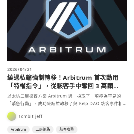
2026/04/21
繞過私鑰強制轉移！Arbitrum 首次動用
「特權指令」，從駭客手中奪回 3 萬顆
ETH
以太坊二層擴容方案 Arbitrum 週一採取了一項極為罕見的
「緊急行動」，成功凍結並轉移了與 Kelp DAO 駭客事件相
關的 30,766 顆以太幣（ETH），⋯
zombit jeff
Arbitrum
二層網路
駭客攻擊