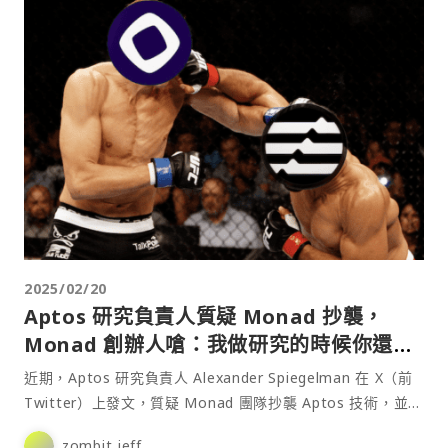
2025/02/20
Aptos 研究負責人質疑 Monad 抄襲，
Monad 創辦人嗆：我做研究的時候你還在
包尿布！
近期，Aptos 研究負責人 Alexander Spiegelman 在 X（前
Twitter）上發文，質疑 Monad 團隊抄襲 Aptos 技術，並指
責對方未正面承認。他在推文中寫道：⋯
zombit jeff