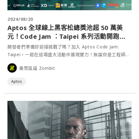
2024/08/20
Aptos 全球線上黑客松總獎池超 50 萬美
元！Code Jam ：Taipei 系列活動開跑、
台灣專屬獎勵大公開
開發者們準備好迎接挑戰了嗎？加入 Aptos Code Jam:
Taipei，一起在這場盛大活動中展現實力！無論你是工程師還
是非工程師，都歡迎參與，快尋找志同道合的夥伴，共同組隊
桑幣區識 Zombit
參賽！
Aptos