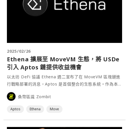
2025/02/26
Ethena 擴展至 MoveVM 生態，將 USDe
引入 Aptos 鏈提供收益機會
以太坊 DeFi 協議 Ethena 週二宣布了在 MoveVM 區塊鏈進
行戰略部署的消息，Aptos 是首個整合的生態系統。作為本次
合作的一部分，Ethena 的 USDe 和 sUSDe 將被部署到
桑幣區識 Zombit
Aptos，並首先與 MoveVM 生態借貸協議 Echelon⋯
Aptos
Ethena
Move