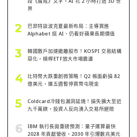
段《魔戒》文字，AI 花 2 小時打造 3D 世
界
巴菲特談波克夏最新布局：主導買進
Alphabet 挺 AI、仍看好蘋果長期價值
韓國散戶加速撤離股市！KOSPI 交易結構
惡化，槓桿ETF放大市場震盪
比特幣大跌重創微策略！Q2 帳面虧損 82
億美元，連五週暫停買幣屯現金
Coldcard冷錢包漏洞延燒！損失擴大至近
九千萬鎂，投資人反向湧入交易所避險
IBM 執行長拋重磅預測：量子運算最快
2028 年貢獻營收，2030 年引爆數兆美元