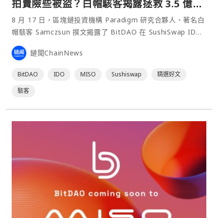
拍賣險些被盜？白帽駭客揭露拯救 3.5 億美
金過程
8 月 17 日，區塊鏈投資機構 Paradigm 研究合夥人、著名白
帽駭客 Samczsun 撰文揭露了 BitDAO 在 SushiSwap IDO
平台 MISO 進行荷式拍賣的智能合約存在安全漏洞，多名白
鏈聞ChainNews
帽駭客聯手從眾籌資金池中拯救回 10.9 萬枚 ETH （約 3.5
億美元）的經過。⋯
BitDAO
IDO
MISO
Sushiswap
精選好文
駭客