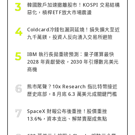
韓國散戶加速撤離股市！KOSPI 交易結構
惡化，槓桿ETF放大市場震盪
Coldcard冷錢包漏洞延燒！損失擴大至近
九千萬鎂，投資人反向湧入交易所避險
IBM 執行長拋重磅預測：量子運算最快
2028 年貢獻營收，2030 年引爆數兆美元
商機
熊市尾聲？10x Research 指比特幣接近
歷史底部，8 月底 6.3 萬美元成關鍵門檻
SpaceX 財報公布後重挫！股價重挫
13.6%，資本支出、解禁賣壓成焦點