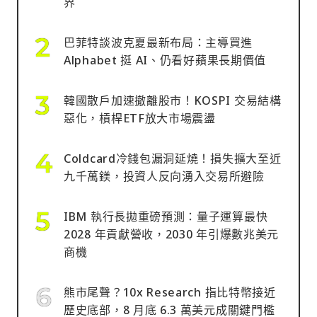
界
巴菲特談波克夏最新布局：主導買進
Alphabet 挺 AI、仍看好蘋果長期價值
韓國散戶加速撤離股市！KOSPI 交易結構
惡化，槓桿ETF放大市場震盪
Coldcard冷錢包漏洞延燒！損失擴大至近
九千萬鎂，投資人反向湧入交易所避險
IBM 執行長拋重磅預測：量子運算最快
2028 年貢獻營收，2030 年引爆數兆美元
商機
熊市尾聲？10x Research 指比特幣接近
歷史底部，8 月底 6.3 萬美元成關鍵門檻