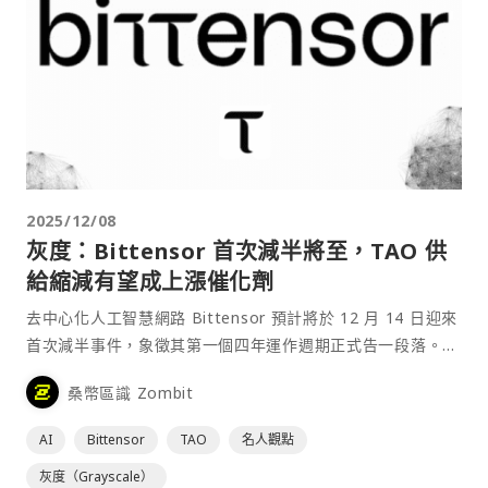
2025/12/08
灰度：Bittensor 首次減半將至，TAO 供
給縮減有望成上漲催化劑
去中心化人工智慧網路 Bittensor 預計將於 12 月 14 日迎來
首次減半事件，象徵其第一個四年運作週期正式告一段落。這
個關鍵性事件將使其原生代幣 TAO 的每日發行量從 7200 顆
桑幣區識 Zombit
減半至 3600 顆，灰度分析師認為這將使幣價上升。⋯
AI
Bittensor
TAO
名人觀點
灰度（Grayscale）