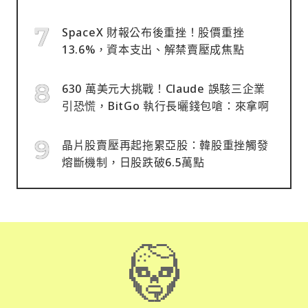
SpaceX 財報公布後重挫！股價重挫
13.6%，資本支出、解禁賣壓成焦點
630 萬美元大挑戰！Claude 誤駭三企業
引恐慌，BitGo 執行長曬錢包嗆：來拿啊
晶片股賣壓再起拖累亞股：韓股重挫觸發
熔斷機制，日股跌破6.5萬點