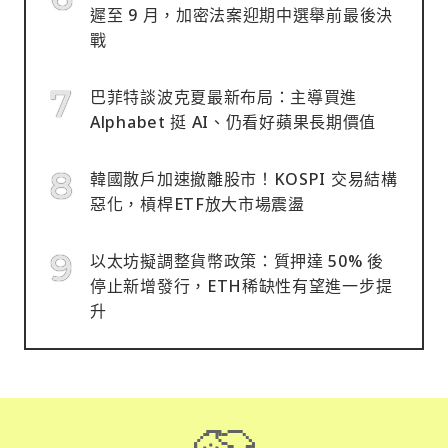
遲至 9 月，加密法案迎期中選舉前最後決
戰
巴菲特談波克夏最新布局：主導買進
Alphabet 挺 AI、仍看好蘋果長期價值
韓國散戶加速撤離股市！KOSPI 交易結構
惡化，槓桿ETF放大市場震盪
以太坊擬調整貨幣政策：質押達 50% 後
停止新增發行，ETH稀缺性有望進一步提
升