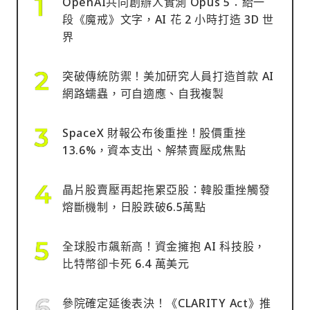
OpenAI共同創辦人實測 Opus 5：給一
段《魔戒》文字，AI 花 2 小時打造 3D 世
界
突破傳統防禦！美加研究人員打造首款 AI
網路蠕蟲，可自適應、自我複製
SpaceX 財報公布後重挫！股價重挫
13.6%，資本支出、解禁賣壓成焦點
晶片股賣壓再起拖累亞股：韓股重挫觸發
熔斷機制，日股跌破6.5萬點
全球股市飆新高！資金擁抱 AI 科技股，
比特幣卻卡死 6.4 萬美元
參院確定延後表決！《CLARITY Act》推