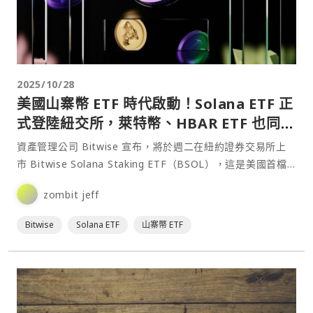
2025/10/28
美國山寨幣 ETF 時代啟動！Solana ETF 正
式登陸紐交所，萊特幣、HBAR ETF 也同步
獲批
資產管理公司 Bitwise 宣布，將於週二在紐約證券交易所上
市 Bitwise Solana Staking ETF（BSOL），這是美國首檔
通過 SEC 常規審⋯
zombit jeff
Bitwise
Solana ETF
山寨幣 ETF