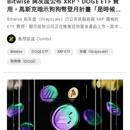
Bitwise 與灰度公布 XRP、DOGE ETF 費
用，馬斯克暗示狗狗幣登月計畫「是時候
了」
Bitwise 和灰度（Grayscale）已公布其擬追蹤 XRP 價格的
ETF 費用，顯示這些公司正在推進這些基金產品上市，其中部
分甚至可能在未獲美國證券交易委員會（SEC）核准的情況下
桑幣區識 Zombit
掛牌。⋯
Bitwise
DOGE ETF
XRP ETF
灰度（Grayscale）
狗狗幣（DOGE）