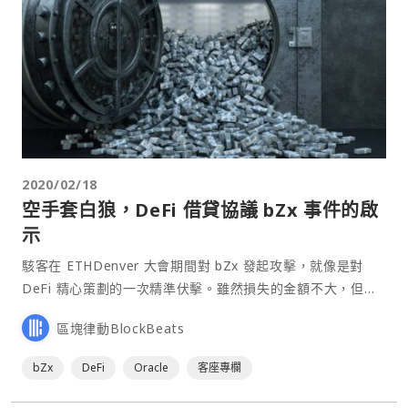
2020/02/18
空手套白狼，DeFi 借貸協議 bZx 事件的啟
示
駭客在 ETHDenver 大會期間對 bZx 發起攻擊，就像是對
DeFi 精心策劃的一次精準伏擊。雖然損失的金額不大，但它
顯然對過去兩天的市場行情產生了一些影響。 什麼是 bZx 事
區塊律動BlockBeats
件？ 雖然⋯
bZx
DeFi
Oracle
客座專欄