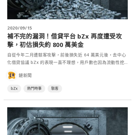
2020/09/15
補不完的漏洞！借貸平台 bZx 再度遭受攻
擊，初估損失約 800 萬美金
自從今年二月遭駭客攻擊，前後損失近 64 萬美元後，去中心
化借貸協議 bZx 的表現一直不理想，用戶數也因為流動性挖
礦機制在去中心化金融（DeFi）領域廣泛採用而不斷減少，
鏈新聞
就在人們幾乎快遺忘這個平台時，bZx 又再度佔據了新聞版
面。⋯
bZx
熱門時事
駭客