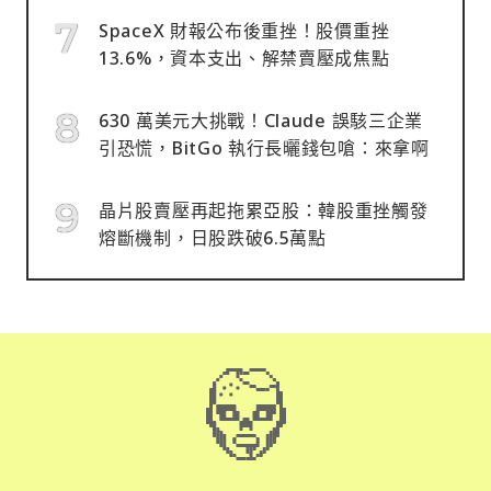
SpaceX 財報公布後重挫！股價重挫
13.6%，資本支出、解禁賣壓成焦點
630 萬美元大挑戰！Claude 誤駭三企業
引恐慌，BitGo 執行長曬錢包嗆：來拿啊
晶片股賣壓再起拖累亞股：韓股重挫觸發
熔斷機制，日股跌破6.5萬點