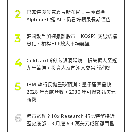
巴菲特談波克夏最新布局：主導買進
Alphabet 挺 AI、仍看好蘋果長期價值
韓國散戶加速撤離股市！KOSPI 交易結構
惡化，槓桿ETF放大市場震盪
Coldcard冷錢包漏洞延燒！損失擴大至近
九千萬鎂，投資人反向湧入交易所避險
IBM 執行長拋重磅預測：量子運算最快
2028 年貢獻營收，2030 年引爆數兆美元
商機
熊市尾聲？10x Research 指比特幣接近
歷史底部，8 月底 6.3 萬美元成關鍵門檻