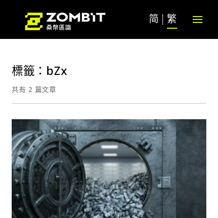
简
繁
標籤：bZx
共有 2 篇文章