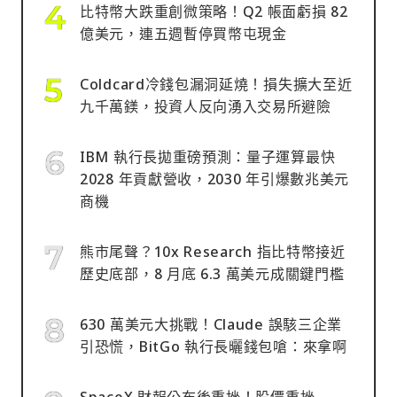
比特幣大跌重創微策略！Q2 帳面虧損 82
億美元，連五週暫停買幣屯現金
Coldcard冷錢包漏洞延燒！損失擴大至近
九千萬鎂，投資人反向湧入交易所避險
IBM 執行長拋重磅預測：量子運算最快
2028 年貢獻營收，2030 年引爆數兆美元
商機
熊市尾聲？10x Research 指比特幣接近
歷史底部，8 月底 6.3 萬美元成關鍵門檻
630 萬美元大挑戰！Claude 誤駭三企業
引恐慌，BitGo 執行長曬錢包嗆：來拿啊
SpaceX 財報公布後重挫！股價重挫