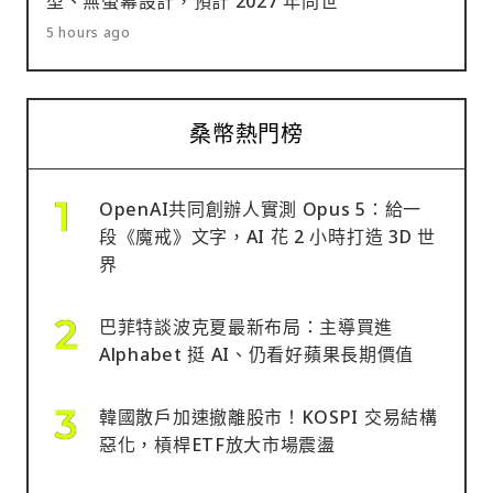
型、無螢幕設計，預計 2027 年問世
5 hours ago
桑幣熱門榜
OpenAI共同創辦人實測 Opus 5：給一
段《魔戒》文字，AI 花 2 小時打造 3D 世
界
巴菲特談波克夏最新布局：主導買進
Alphabet 挺 AI、仍看好蘋果長期價值
韓國散戶加速撤離股市！KOSPI 交易結構
惡化，槓桿ETF放大市場震盪