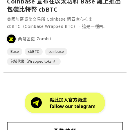
Coinbase 宣布在以太坊和 Base 鏈上推出
包裝比特幣 cbBTC
美國加密貨幣交易所 Coinbase 週四宣布推出
cbBTC（Coinbase Wrapped BTC），這是一種由
Coinbase 託管的比特幣 1:1 支持的 ERC20 代幣，為比特幣
桑幣區識 Zombit
的包裝版本。cbBTC 初期支援以太坊（Ethereum）區塊鏈
及 Coin⋯
Base
cbBTC
coinbase
包裝代幣（Wrapped token）