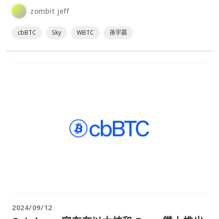
zombit jeff
cbBTC
Sky
WBTC
孫宇晨
2024/09/12