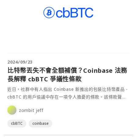
2024/09/23
比特幣丟失不會全額補償？Coinbase 法務
長解釋 cbBTC 爭議性條款
近日，社群中有人指出 Coinbase 新推出的包裝比特幣產品 -
cbBTC 的用戶協議中存在一項令人擔憂的條款。該條款聲
稱，如果儲備的基礎比特幣因惡意活動或不可預見的事件丟
zombit jeff
失，Coinbase 不會全額補償客戶，而是會給客戶「剩餘比特
幣的按比例份額」。⋯
cbBTC
coinbase