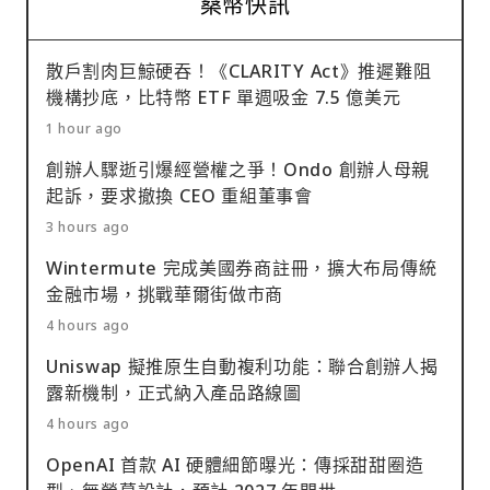
桑幣快訊
散戶割肉巨鯨硬吞！《CLARITY Act》推遲難阻
機構抄底，比特幣 ETF 單週吸金 7.5 億美元
1 hour ago
創辦人驟逝引爆經營權之爭！Ondo 創辦人母親
起訴，要求撤換 CEO 重組董事會
3 hours ago
Wintermute 完成美國券商註冊，擴大布局傳統
金融市場，挑戰華爾街做市商
4 hours ago
Uniswap 擬推原生自動複利功能：聯合創辦人揭
露新機制，正式納入產品路線圖
4 hours ago
OpenAI 首款 AI 硬體細節曝光：傳採甜甜圈造