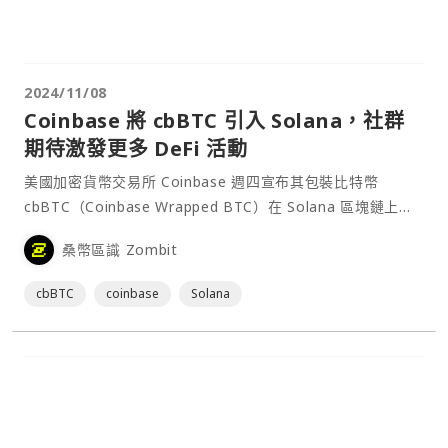
2024/11/08
Coinbase 將 cbBTC 引入 Solana，社群
期待激發更多 DeFi 活動
美國加密貨幣交易所 Coinbase 週四宣布其包裝比特幣
cbBTC（Coinbase Wrapped BTC）在 Solana 區塊鏈上推
出，讓用戶可以在交易所和 Solana 錢包之間轉移這個由比特
桑幣區識 Zombit
幣 1:1 支持的 SPL 代幣。該公司表示，cbBTC 目前可在⋯
cbBTC
coinbase
Solana