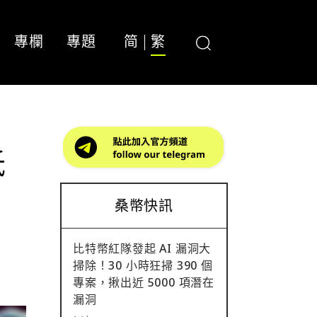
專欄
專題
简
繁
抵
桑幣快訊
比特幣紅隊發起 AI 漏洞大
掃除！30 小時狂掃 390 個
專案，揪出近 5000 項潛在
漏洞