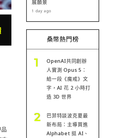
展願景
1 day ago
桑幣熱門榜
OpenAI共同創辦
人實測 Opus 5：
給一段《魔戒》文
字，AI 花 2 小時打
造 3D 世界
巴菲特談波克夏最
新布局：主導買進
押品
Alphabet 挺 AI、