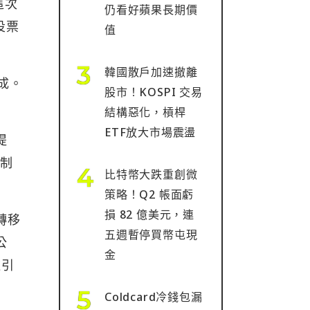
這次
仍看好蘋果長期價
投票
值
韓國散戶加速撤離
完成。
股市！KOSPI 交易
結構惡化，槓桿
ETF放大市場震盪
提
控制
比特幣大跌重創微
策略！Q2 帳面虧
損 82 億美元，連
務轉移
五週暫停買幣屯現
公
金
這引
Coldcard冷錢包漏