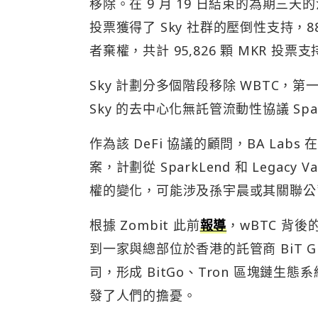
移除。在 9 月 19 日結束的為期三天
投票獲得了 Sky 社群的壓倒性支持，8
者棄權，共計 95,826 顆 MKR 投票
Sky 計劃分多個階段移除 WBTC，第一階
Sky 的去中心化無託管流動性協議 Spar
作為該 DeFi 協議的顧問，BA Labs 
案，計劃從 SparkLend 和 Legacy
權的變化，可能涉及孫宇晨或其關聯公
根據 Zombit 此前
報導
，wBTC 背後
到一家與總部位於香港的託管商 BiT 
司，形成 BitGo、Tron 區塊鏈生
發了人們的擔憂。