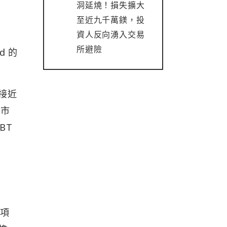
洞延燒！損失擴大
至近九千萬鎂，投
資人反向湧入交易
所避險
d 的
了接近
的市
BT
一項