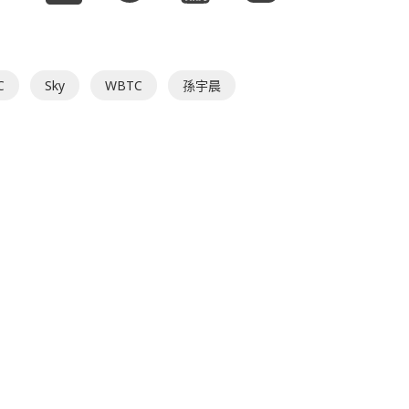
C
Sky
WBTC
孫宇晨