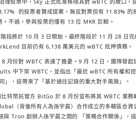
的治理投票中，Sky 正式批准移除其對 wBTC 的敞口。
8.17% 的投票者贊成提案，無反對票但有 11.83% 的
支持。不過，參與投票的僅有 13 位 MKR 巨鯨。
段將於 10 月 3 日開始，最終階段於 11 月 28 日
kLend 目前仍有 6,138 萬美元的 wBTC 抵押債務。
在 8 月份對 WBTC 表達了擔憂。9 月 12 日，團隊發起
 Vaults 中下架 WBTC，並指出「最近 wBTC 所有權和
司」，這帶來了「基於過往記錄的重大對手風險」。
的比特幣託管方 BitGo 於 8 月份宣布將其 WBTC 業
Global（背後所有人為孫宇晨）合作成立的多轄區合資
態系統與 Tron 創辦人孫宇晨之間的 「策略合作關係」，