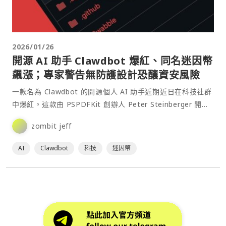
2026/01/26
開源 AI 助手 Clawdbot 爆紅、同名迷因幣
飆漲；專家警告無防護設計恐釀資安風險
一款名為 Clawdbot 的開源個人 AI 助手近期近日在科技社群
中爆紅。這款由 PSPDFKit 創辦人 Peter Steinberger 開發
的工具，以其主動式互動和本地運行特性，吸引了大量用戶。
zombit jeff
然而，隨著人氣飆升，安全隱患也逐漸浮上檯面，專家警告其
無防護設計可⋯
AI
Clawdbot
科技
迷因幣