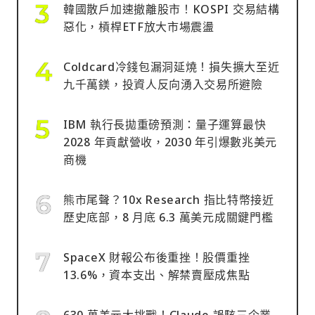
韓國散戶加速撤離股市！KOSPI 交易結構
惡化，槓桿ETF放大市場震盪
Coldcard冷錢包漏洞延燒！損失擴大至近
九千萬鎂，投資人反向湧入交易所避險
IBM 執行長拋重磅預測：量子運算最快
2028 年貢獻營收，2030 年引爆數兆美元
商機
熊市尾聲？10x Research 指比特幣接近
歷史底部，8 月底 6.3 萬美元成關鍵門檻
SpaceX 財報公布後重挫！股價重挫
13.6%，資本支出、解禁賣壓成焦點
630 萬美元大挑戰！Claude 誤駭三企業