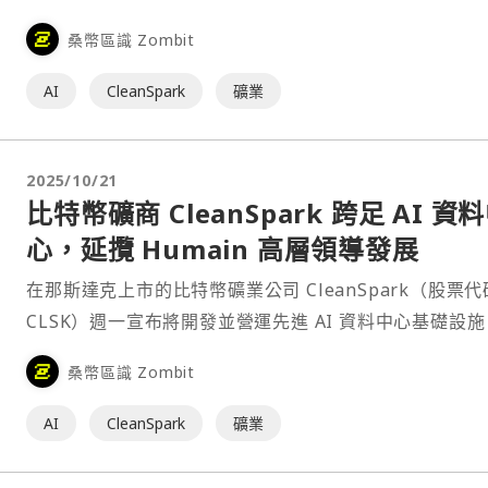
元，以擴大其業務規模。 根據 Cle⋯
桑幣區識 Zombit
AI
CleanSpark
礦業
2025/10/21
比特幣礦商 CleanSpark 跨足 AI 資
心，延攬 Humain 高層領導發展
在那斯達克上市的比特幣礦業公司 CleanSpark（股票代
CLSK）週一宣布將開發並營運先進 AI 資料中心基礎設
動業務從比特幣挖礦領域進一步擴展。該公司表示，這項
桑幣區識 Zombit
性轉型將使其營收來源更多元化、強化長期現金流潛力，
升其服務全球頂尖科技企業的能力。⋯
AI
CleanSpark
礦業