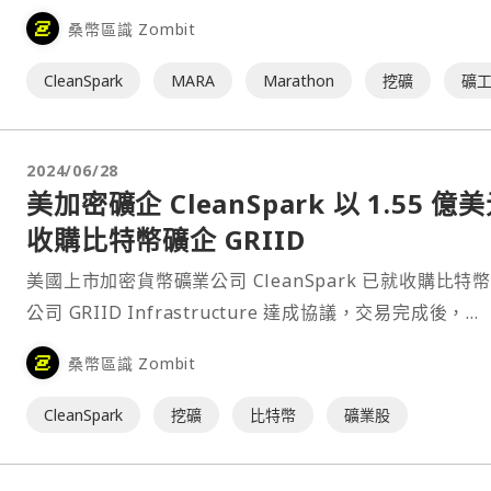
金支付總額為 2,750 萬美元。該公司預計在 9 月 25 日
桑幣區識 Zombit
每座礦場的交易。⋯
CleanSpark
MARA
Marathon
挖礦
礦
2024/06/28
美加密礦企 CleanSpark 以 1.55 億
收購比特幣礦企 GRIID
美國上市加密貨幣礦業公司 CleanSpark 已就收購比特
公司 GRIID Infrastructure 達成協議，交易完成後，
Cleanspark 預計在未來兩年內在美國田納西州增加超過 
桑幣區識 Zombit
MW 的電力。⋯
CleanSpark
挖礦
比特幣
礦業股