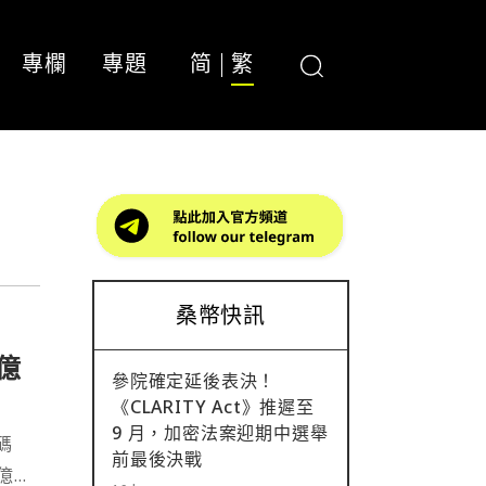
專欄
專題
简
繁
桑幣快訊
 億
參院確定延後表決！
《CLARITY Act》推遲至
9 月，加密法案迎期中選舉
碼
前最後決戰
 億美