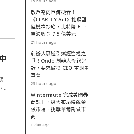
19 hours ago
散戶割肉巨鯨硬吞！
《CLARITY Act》推遲難
阻機構抄底，比特幣 ETF
單週吸金 7.5 億美元
21 hours ago
創辦人驟逝引爆經營權之
料中
爭！Ondo 創辦人母親起
訴，要求撤換 CEO 重組董
事會
碼
23 hours ago
施，推
Wintermute 完成美國券
策略
商註冊，擴大布局傳統金
並提
融市場，挑戰華爾街做市
商
1 day ago