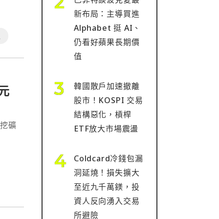
前完成
新布局：主導買進
Alphabet 挺 AI、
工
仍看好蘋果長期價
值
韓國散戶加速撤離
美元
股市！KOSPI 交易
結構惡化，槓桿
幣挖礦
ETF放大市場震盪
400
Coldcard冷錢包漏
洞延燒！損失擴大
至近九千萬鎂，投
資人反向湧入交易
所避險