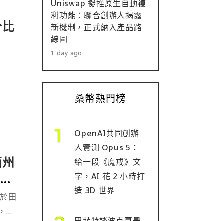
Uniswap 擬推原生自動複
利功能：聯合創辦人揭露
分比
新機制，正式納入產品路
線圖
1 day ago
桑幣熱門榜
OpenAI共同創辦
人實測 Opus 5：
西州
給一段《魔戒》文
2
字，AI 花 2 小時打
造 3D 世界
位於田
，現
巴菲特談波克夏最