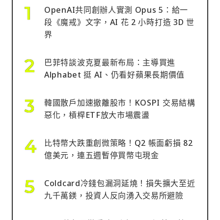
OpenAI共同創辦人實測 Opus 5：給一
段《魔戒》文字，AI 花 2 小時打造 3D 世
界
巴菲特談波克夏最新布局：主導買進
Alphabet 挺 AI、仍看好蘋果長期價值
韓國散戶加速撤離股市！KOSPI 交易結構
惡化，槓桿ETF放大市場震盪
比特幣大跌重創微策略！Q2 帳面虧損 82
億美元，連五週暫停買幣屯現金
Coldcard冷錢包漏洞延燒！損失擴大至近
九千萬鎂，投資人反向湧入交易所避險