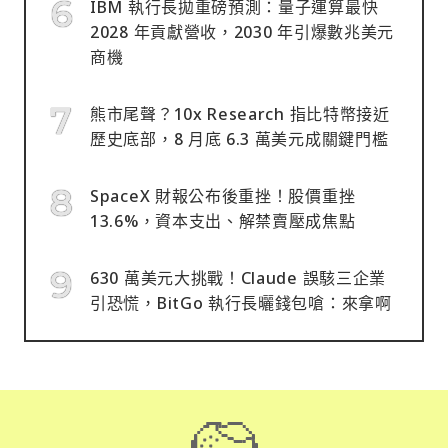
IBM 執行長拋重磅預測：量子運算最快
2028 年貢獻營收，2030 年引爆數兆美元
商機
熊市尾聲？10x Research 指比特幣接近
歷史底部，8 月底 6.3 萬美元成關鍵門檻
SpaceX 財報公布後重挫！股價重挫
13.6%，資本支出、解禁賣壓成焦點
630 萬美元大挑戰！Claude 誤駭三企業
引恐慌，BitGo 執行長曬錢包嗆：來拿啊