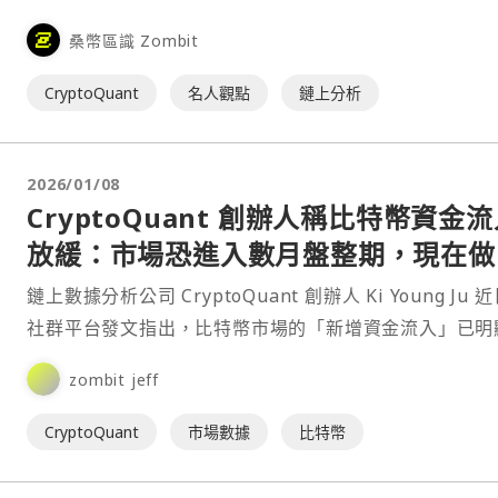
的說法，從鏈上數據來看，市場還未達到先前熊市「全面
桑幣區識 Zombit
降」時的水準，仍在尋找真正的底部。⋯
CryptoQuant
名人觀點
鏈上分析
2026/01/08
CryptoQuant 創辦人稱比特幣資金
放緩：市場恐進入數月盤整期，現在做
非明智之舉
鏈上數據分析公司 CryptoQuant 創辦人 Ki Young Ju 
社群平台發文指出，比特幣市場的「新增資金流入」已明
緩，但這並不意味著他認為市場即⋯
zombit jeff
CryptoQuant
市場數據
比特幣