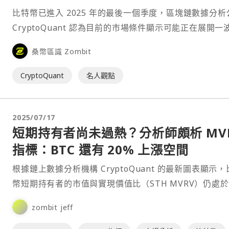
比特幣已進入 2025 年的最後一個季度，區塊鏈數據分析
CryptoQuant 認為目前的市場條件顯示可能正在展開一
漲行情，若需求持續增長，比特幣在今年年底前有望漲至 
桑幣區識 Zombit
萬至 20 萬美元的區間。⋯
CryptoQuant
名人觀點
2025/07/17
短期持有者尚未過熱？分析師頗析 MV
指標：BTC 還有 20% 上漲空間
根據鏈上數據分析機構 CryptoQuant 的最新圖表顯示
幣短期持有者的市值與實現價值比（STH MVRV）仍處
溫和的區間，尚未觸及歷史高點，暗示市場⋯
zombit jeff