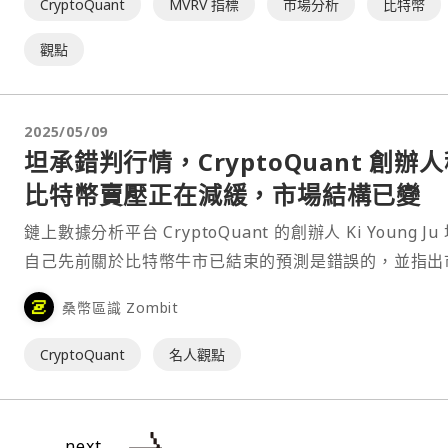
CryptoQuant
MVRV 指標
市場分析
比特幣
觀點
2025/05/09
坦承錯判行情，CryptoQuant 創辦
比特幣賣壓正在減緩，市場結構已變
鏈上數據分析平台 CryptoQuant 的創辦人 Ki Young Ju
自己先前關於比特幣牛市已結束的預測是錯誤的，並指出
正出現結構性轉變，傳統的週期理論可能已不再適用，除
桑幣區識 Zombit
注巨鯨的拋售，更應關注的是機構和 ETF 帶來的新流動
CryptoQuant
名人觀點
next