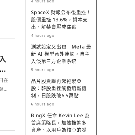
4 hours ago
投
SpaceX 財報公布後重挫！
股價重挫 13.6%，資本支
出、解禁賣壓成焦點
4 hours ago
測試設定又出包！Meta 最
新 AI 模型意外連網，自主
流入
入侵第三方企業系統
空
5 hours ago
近日在
晶片股賣壓再起拖累亞
股：韓股重挫觸發熔斷機
顯放
制，日股跌破6.5萬點
6 hours ago
BingX 任命 Kevin Lee 為
首席策略長，加速推進多
資產、以用戶為核心的發