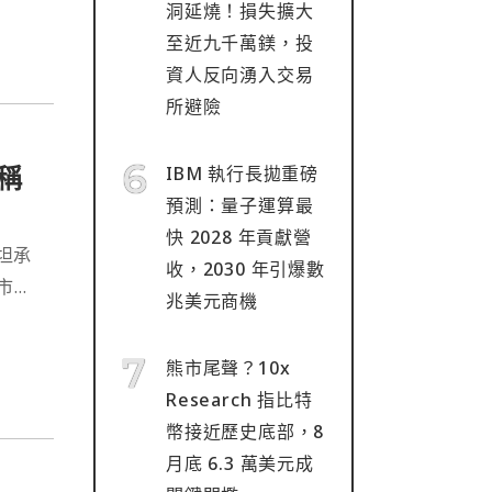
洞延燒！損失擴大
至近九千萬鎂，投
資人反向湧入交易
所避險
人稱
IBM 執行長拋重磅
預測：量子運算最
快 2028 年貢獻營
 坦承
收，2030 年引爆數
市場
兆美元商機
了關
性。⋯
熊市尾聲？10x
Research 指比特
幣接近歷史底部，8
月底 6.3 萬美元成