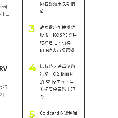
仍看好蘋果長期價
公司
值
波上
16
韓國散戶加速撤離
股市！KOSPI 交易
結構惡化，槓桿
ETF放大市場震盪
比特幣大跌重創微
RV
策略！Q2 帳面虧
損 82 億美元，連
，比特
五週暫停買幣屯現
於相對
金
Coldcard冷錢包漏