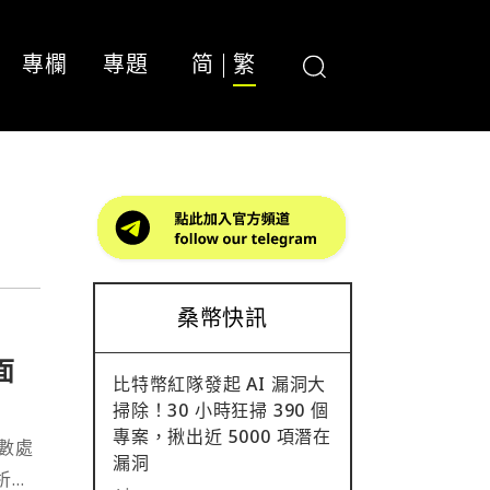
專欄
專題
简
繁
桑幣快訊
面
比特幣紅隊發起 AI 漏洞大
掃除！30 小時狂掃 390 個
專案，揪出近 5000 項潛在
數處
漏洞
分析師