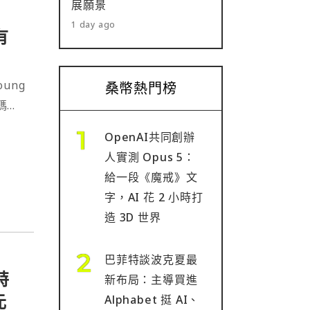
展願景
1 day ago
有
oung
桑幣熱門榜
代碼：
OpenAI共同創辦
人實測 Opus 5：
給一段《魔戒》文
字，AI 花 2 小時打
造 3D 世界
巴菲特談波克夏最
特
新布局：主導買進
元
Alphabet 挺 AI、