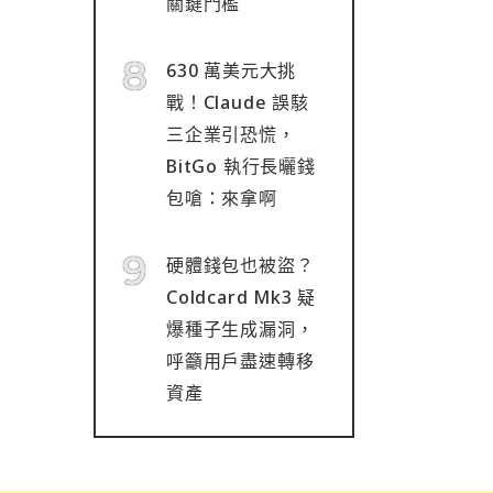
關鍵門檻
630 萬美元大挑
戰！Claude 誤駭
三企業引恐慌，
BitGo 執行長曬錢
包嗆：來拿啊
硬體錢包也被盜？
Coldcard Mk3 疑
爆種子生成漏洞，
呼籲用戶盡速轉移
資產