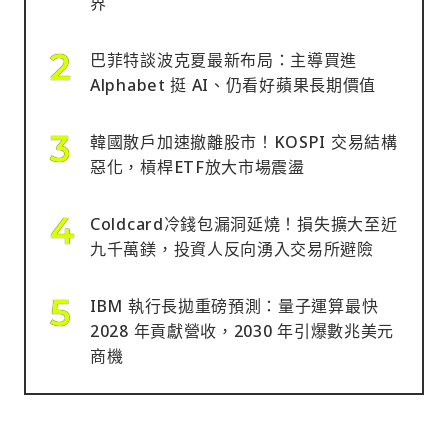
界
巴菲特談波克夏最新布局：主導買進
Alphabet 挺 AI、仍看好蘋果長期價值
韓國散戶加速撤離股市！KOSPI 交易結構
惡化，槓桿ETF放大市場震盪
Coldcard冷錢包漏洞延燒！損失擴大至近
九千萬鎂，投資人反向湧入交易所避險
IBM 執行長拋重磅預測：量子運算最快
2028 年貢獻營收，2030 年引爆數兆美元
商機