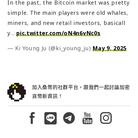
In the past, the Bitcoin market was pretty
simple. The main players were old whales,
miners, and new retail investors, basicall
y…
pic.twitter.com/oN4n6vNc0s
— Ki Young Ju (@ki_young_ju)
May 9, 2025
加入桑幣的社群平台，跟我們一起討論加密
貨幣新資訊！